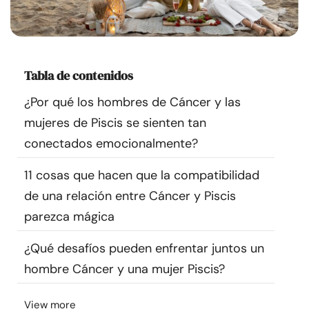
Recursos
Comunidad
Tabla de contenidos
Encuentra un terapeuta
¿Por qué los hombres de Cáncer y las
mujeres de Piscis se sienten tan
Idioma
ES
conectados emocionalmente?
11 cosas que hacen que la compatibilidad
Sobre nosotros
Contáctanos
Escríbenos
Publicidad con
de una relación entre Cáncer y Piscis
nosotros
parezca mágica
© Copyright 2026. Todos los derechos reservados.
¿Qué desafíos pueden enfrentar juntos un
hombre Cáncer y una mujer Piscis?
View more