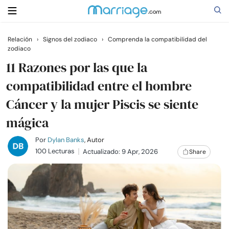
Relación
›
Signos del zodiaco
›
Comprenda la compatibilidad del
zodiaco
Buscar
11 Razones por las que la
compatibilidad entre el hombre
Casarse
Cáncer y la mujer Piscis se siente
mágica
Relaciones
Por
Dylan Banks
, Autor
Familia
100 Lecturas
Actualizado: 9 Apr, 2026
Share
Ayuda
Cursos