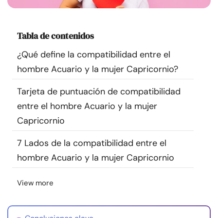
Recursos
Tabla de contenidos
Comunidad
¿Qué define la compatibilidad entre el
Encuentra un terapeuta
hombre Acuario y la mujer Capricornio?
Tarjeta de puntuación de compatibilidad
Idioma
ES
entre el hombre Acuario y la mujer
Capricornio
Sobre nosotros
Contáctanos
Escríbenos
Publicidad con
7 Lados de la compatibilidad entre el
nosotros
hombre Acuario y la mujer Capricornio
© Copyright 2026. Todos los derechos reservados.
View more