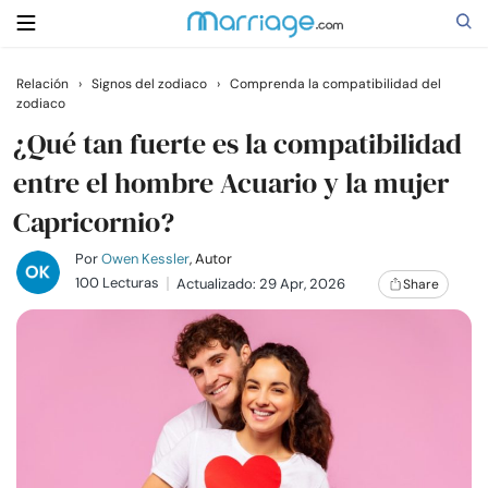
Relación
›
Signos del zodiaco
›
Comprenda la compatibilidad del
zodiaco
Buscar
¿Qué tan fuerte es la compatibilidad
entre el hombre Acuario y la mujer
Casarse
Capricornio?
Relaciones
Por
Owen Kessler
, Autor
100 Lecturas
Actualizado: 29 Apr, 2026
Share
Familia
Ayuda
Cursos