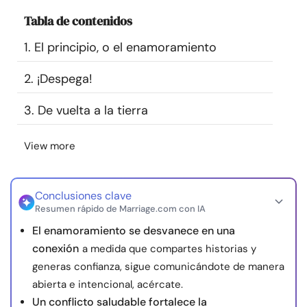
Recursos
Tabla de contenidos
1. El principio, o el enamoramiento
Comunidad
2. ¡Despega!
Encuentra un terapeuta
3. De vuelta a la tierra
Idioma
ES
View more
Sobre nosotros
Contáctanos
Escríbenos
Publicidad con
Conclusiones clave
nosotros
Resumen rápido de Marriage.com con IA
© Copyright 2026. Todos los derechos reservados.
El enamoramiento se desvanece en una
conexión
a medida que compartes historias y
generas confianza, sigue comunicándote de manera
abierta e intencional, acércate.
Un conflicto saludable fortalece la