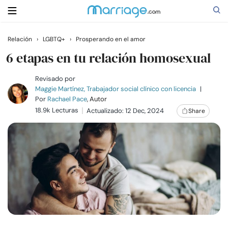
Relación
›
LGBTQ+
›
Prosperando en el amor
Buscar
6 etapas en tu relación homosexual
Revisado por
Maggie Martínez, Trabajador social clínico con licencia
|
Casarse
Por
Rachael Pace
, Autor
18.9k Lecturas
Actualizado: 12 Dec, 2024
Share
Relaciones
Familia
Ayuda
Cursos