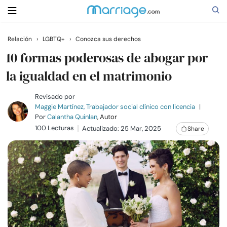
Relación
›
LGBTQ+
›
Conozca sus derechos
Buscar
10 formas poderosas de abogar por
la igualdad en el matrimonio
Casarse
Revisado por
Maggie Martínez, Trabajador social clínico con licencia
|
Por
Calantha Quinlan
, Autor
Relaciones
100 Lecturas
Actualizado: 25 Mar, 2025
Share
Familia
Ayuda
Cursos