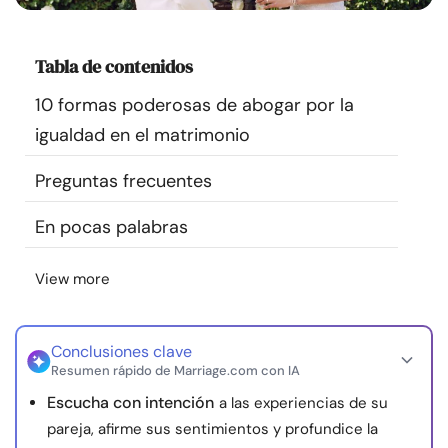
Recursos
Tabla de contenidos
Comunidad
10 formas poderosas de abogar por la
Encuentra un terapeuta
igualdad en el matrimonio
Preguntas frecuentes
Idioma
ES
En pocas palabras
Sobre nosotros
Contáctanos
Escríbenos
Publicidad con
View more
nosotros
© Copyright 2026. Todos los derechos reservados.
Conclusiones clave
Resumen rápido de Marriage.com con IA
Escucha con intención
a las experiencias de su
pareja, afirme sus sentimientos y profundice la