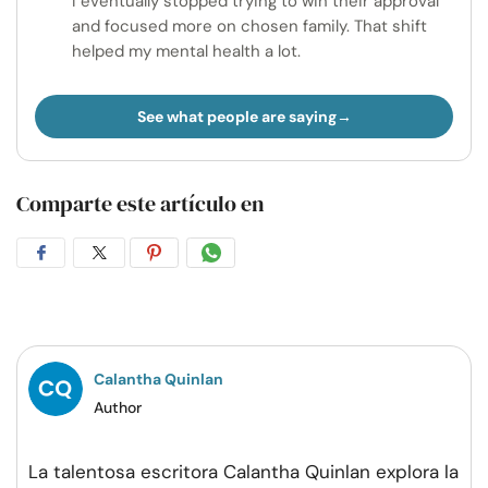
I eventually stopped trying to win their approval
and focused more on chosen family. That shift
helped my mental health a lot.
See what people are saying
Comparte este artículo en
Compartir
Compartir
Compartir
Compartir
en
en
en
por
Facebook
Twitter
Pinterest
WhatsApp
Calantha Quinlan
Author
La talentosa escritora Calantha Quinlan explora la