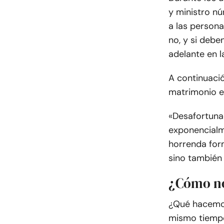
y ministro n
a las persona
no, y si deb
adelante en l
A continuació
matrimonio e
«Desafortuna
exponencialm
horrenda for
sino también 
¿Cómo no
¿Qué hacemos 
mismo tiempo