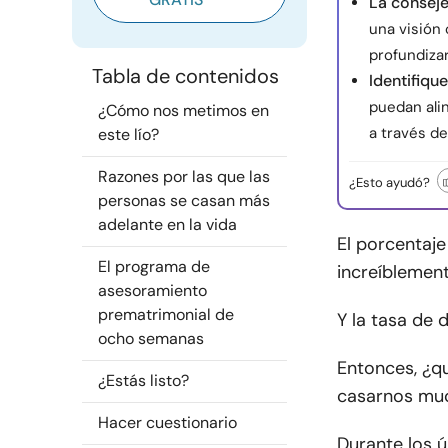
La conseje
una visión
profundizar
Tabla de contenidos
Identifique
puedan ali
¿Cómo nos metimos en
a través de
este lío?
Razones por las que las
¿Esto ayudó?
personas se casan más
adelante en la vida
El porcentaj
El programa de
increíblement
asesoramiento
prematrimonial de
Y la tasa de 
ocho semanas
Entonces, ¿
¿Estás listo?
casarnos muc
Hacer cuestionario
Durante los ú