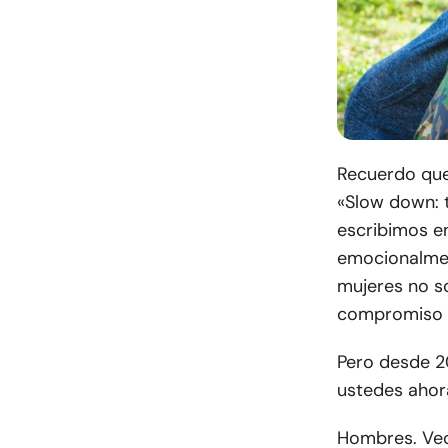
Recuerdo que
«Slow down: t
escribimos e
emocionalmen
mujeres no s
compromiso h
Pero desde 2
ustedes ahor
Hombres. Veo