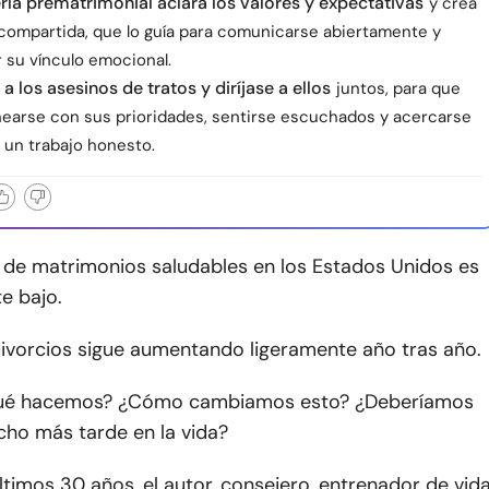
ría prematrimonial aclara los valores y expectativas
y crea
 compartida, que lo guía para comunicarse abiertamente y
 su vínculo emocional.
 a los asesinos de tratos y diríjase a ellos
juntos, para que
nearse con sus prioridades, sentirse escuchados y acercarse
 un trabajo honesto.
e de matrimonios saludables en los Estados Unidos es
e bajo.
divorcios sigue aumentando ligeramente año tras año.
qué hacemos? ¿Cómo cambiamos esto? ¿Deberíamos
ho más tarde en la vida?
ltimos 30 años, el autor, consejero, entrenador de vid