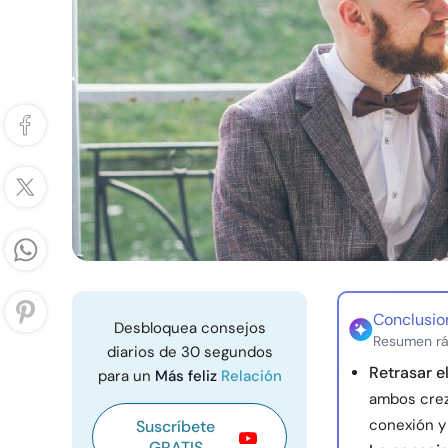
Conclusio
Desbloquea consejos
Resumen rá
diarios de 30 segundos
Retrasar e
para un
Más feliz
Relación
ambos crez
conexión y 
Suscríbete
GRATIS