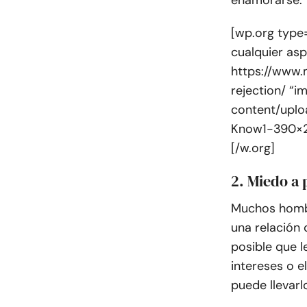
enamorarse.
[wp.org type
cualquier asp
https://www.
rejection/ “
content/uplo
Know1-390×25
[/w.org]
2. Miedo a
Muchos hombr
una relació
posible que 
intereses o e
puede llevarl