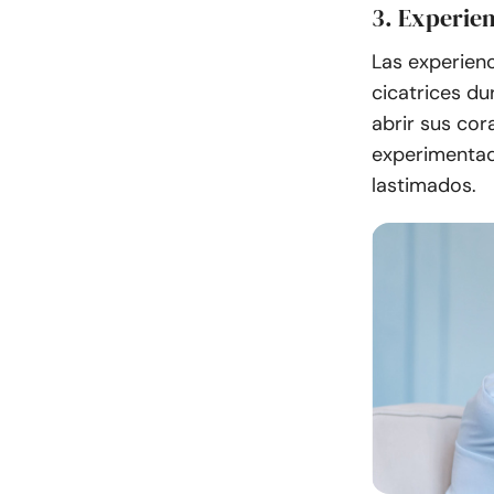
3. Experie
Las experien
cicatrices d
abrir sus cor
experimentad
lastimados.