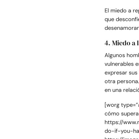
El miedo a r
que desconfí
desenamorars
4. Miedo a 
Algunos homb
vulnerables e
expresar sus
otra persona.
en una relac
[worg type=”a
cómo superar
https://www.
do-if-you-ha