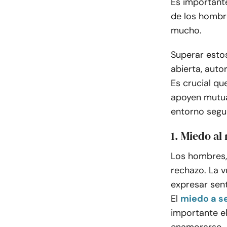
Es important
de los hombre
mucho.
Superar esto
abierta, auto
Es crucial q
apoyen mutua
entorno segur
1. Miedo al
Los hombres,
rechazo. La v
expresar sen
El
miedo a s
importante e