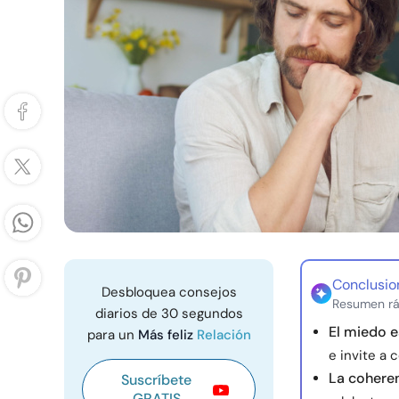
Conclusio
Desbloquea consejos
Resumen rá
diarios de 30 segundos
El miedo e
para un
Más feliz
Relación
e invite a
La coheren
Suscríbete
GRATIS