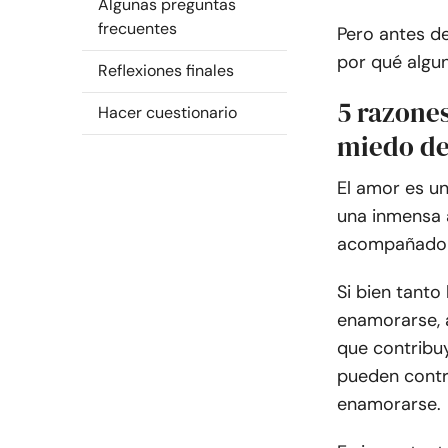
Algunas preguntas
frecuentes
Pero antes d
por qué algu
Reflexiones finales
5 razone
Hacer cuestionario
miedo d
El amor es u
una inmensa a
acompañado d
Si bien tant
enamorarse, 
que contribu
pueden contr
enamorarse.