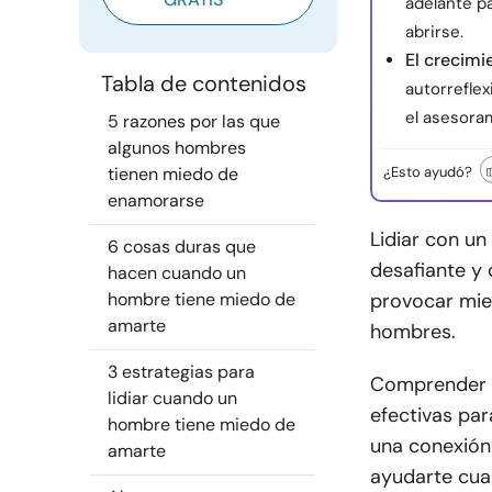
adelante p
abrirse.
El crecimi
Tabla de contenidos
autorreflex
el asesoram
5 razones por las que
algunos hombres
tienen miedo de
¿Esto ayudó?
enamorarse
Lidiar con u
6 cosas duras que
desafiante y
hacen cuando un
hombre tiene miedo de
provocar mied
amarte
hombres.
3 estrategias para
Comprender l
lidiar cuando un
efectivas par
hombre tiene miedo de
una conexión
amarte
ayudarte cua