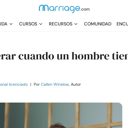
UDA
CURSOS
RECURSOS
COMUNIDAD
ENCU
derar cuando un hombre tie
ional licenciado
|
Por
Callen Winslow
, Autor