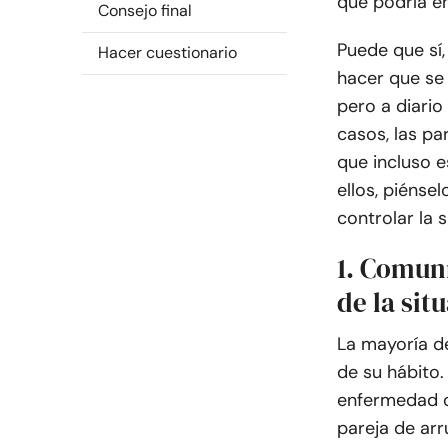
que podría e
Consejo final
Puede que sí
Hacer cuestionario
hacer que se
pero a diari
casos, las pa
que incluso e
ellos, piénse
controlar la s
1. Comuní
de la sit
La mayoría d
de su hábito.
enfermedad o 
pareja de ar