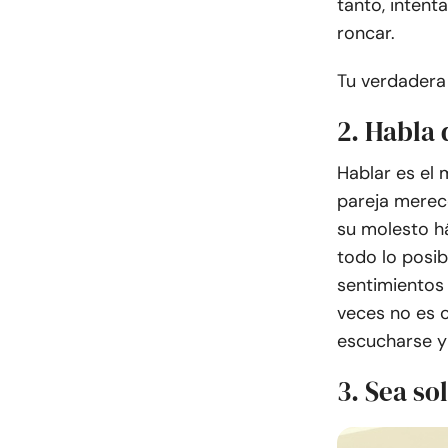
tanto, inten
roncar.
Tu verdadera
2. Habla 
Hablar es el 
pareja merec
su molesto há
todo lo posi
sentimientos 
veces no es c
escucharse y
3. Sea so