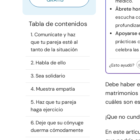
médico.
Ábrete ho
escucha co
Tabla de contenidos
profundizar
Apoyarse e
1. Comunícate y haz
prácticas 
que tu pareja esté al
tanto de la situación
celebra la
2. Habla de ello
¿Esto ayudó?
3. Sea solidario
Debe haber e
4. Muestra empatía
matrimonios p
cuáles son e
5. Haz que tu pareja
haga ejercicio
¡Que no cunda
6. Deje que su cónyuge
duerma cómodamente
En este artíc