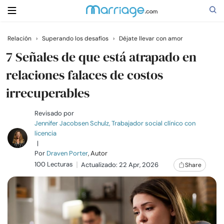
Relación
›
Superando los desafíos
›
Déjate llevar con amor
Buscar
7 Señales de que está atrapado en
relaciones falaces de costos
irrecuperables
Casarse
Revisado por
Relaciones
Jennifer Jacobsen Schulz, Trabajador social clínico con
licencia
|
Familia
Por
Draven Porter
, Autor
100 Lecturas
Actualizado: 22 Apr, 2026
Share
Ayuda
Cursos