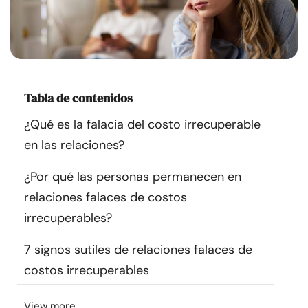
Recursos
Comunidad
Encuentra un terapeuta
Tabla de contenidos
¿Qué es la falacia del costo irrecuperable
Idioma
ES
en las relaciones?
¿Por qué las personas permanecen en
Sobre nosotros
Contáctanos
Escríbenos
Publicidad con
relaciones falaces de costos
nosotros
irrecuperables?
© Copyright 2026. Todos los derechos reservados.
7 signos sutiles de relaciones falaces de
costos irrecuperables
View more