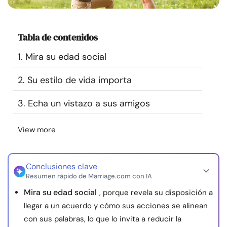
Recursos
Tabla de contenidos
Comunidad
1. Mira su edad social
Encuentra un terapeuta
2. Su estilo de vida importa
Idioma
ES
3. Echa un vistazo a sus amigos
View more
Sobre nosotros
Contáctanos
Escríbenos
Publicidad con
nosotros
Conclusiones clave
© Copyright 2026. Todos los derechos reservados.
Resumen rápido de Marriage.com con IA
Mira su edad social
, porque revela su disposición a
llegar a un acuerdo y cómo sus acciones se alinean
con sus palabras, lo que lo invita a reducir la