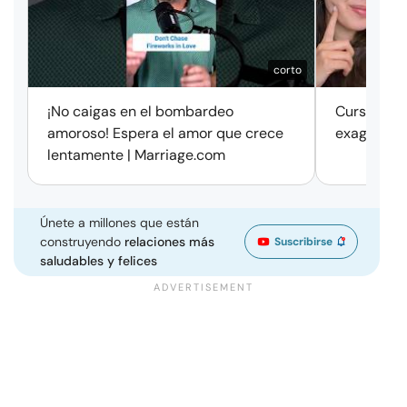
corto
¡No caigas en el bombardeo
Cursos de 
amoroso! Espera el amor que crece
exageració
lentamente | Marriage.com
Únete a millones que están
construyendo
relaciones más
Suscribirse
saludables y felices