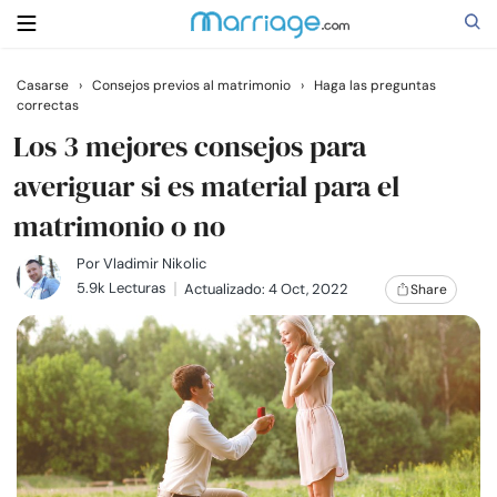
Casarse
›
Consejos previos al matrimonio
›
Haga las preguntas
correctas
Buscar
Los 3 mejores consejos para
averiguar si es material para el
Casarse
matrimonio o no
Relaciones
Por
Vladimir Nikolic
5.9k Lecturas
Actualizado: 4 Oct, 2022
Share
Familia
Ayuda
Cursos