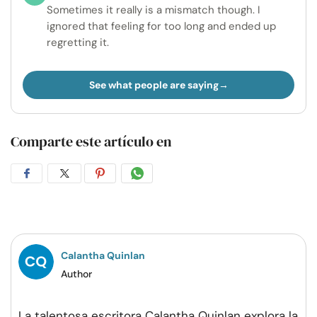
Sometimes it really is a mismatch though. I
ignored that feeling for too long and ended up
regretting it.
See what people are saying
Comparte este artículo en
Compartir
Compartir
Compartir
Compartir
en
en
en
por
Facebook
Twitter
Pinterest
WhatsApp
Calantha Quinlan
Author
La talentosa escritora Calantha Quinlan explora la