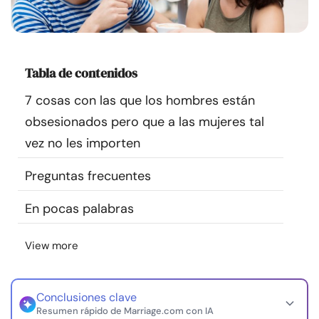
Recursos
Comunidad
Tabla de contenidos
Encuentra un terapeuta
7 cosas con las que los hombres están
obsesionados pero que a las mujeres tal
Idioma
ES
vez no les importen
Preguntas frecuentes
Sobre nosotros
Contáctanos
Escríbenos
Publicidad con
En pocas palabras
nosotros
© Copyright 2026. Todos los derechos reservados.
View more
Conclusiones clave
Resumen rápido de Marriage.com con IA