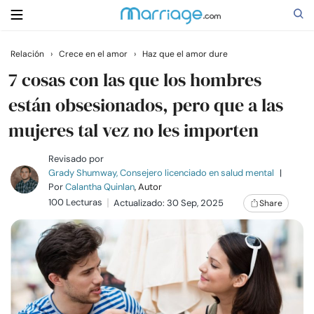
Relación
›
Crece en el amor
›
Haz que el amor dure
Buscar
7 cosas con las que los hombres
están obsesionados, pero que a las
mujeres tal vez no les importen
Casarse
Revisado por
Relaciones
Grady Shumway, Consejero licenciado en salud mental
|
Por
Calantha Quinlan
, Autor
100 Lecturas
Actualizado: 30 Sep, 2025
Share
Familia
Ayuda
Cursos