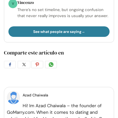
Vincenzo
V
There’s no set timeline, but ongoing confusion
that never really improves is usually your answer.
See what people are saying
Comparte este artículo en
Compartir
Compartir
Compartir
Compartir
en
en
en
por
Facebook
Twitter
Pinterest
WhatsApp
Azad Chaiwala
Hi! Im Azad Chaiwala – the founder of
GoMarry.com. When it comes to dating and