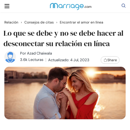
Relación
›
Consejos de citas
›
Encontrar el amor en línea
Buscar
Lo que se debe y no se debe hacer al
desconectar su relación en línea
Casarse
Por
Azad Chaiwala
3.6k Lecturas
Actualizado: 4 Jul, 2023
Share
Relaciones
Familia
Ayuda
Cursos