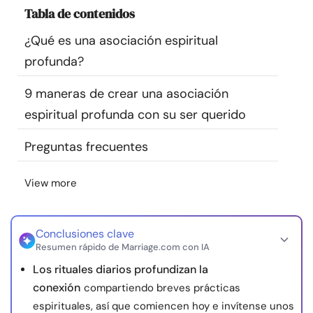
Tabla de contenidos
Recursos
¿Qué es una asociación espiritual
Comunidad
profunda?
Encuentra un terapeuta
9 maneras de crear una asociación
espiritual profunda con su ser querido
Idioma
ES
Preguntas frecuentes
View more
Sobre nosotros
Contáctanos
Escríbenos
Publicidad con
nosotros
© Copyright 2026. Todos los derechos reservados.
Conclusiones clave
Resumen rápido de Marriage.com con IA
Los rituales diarios profundizan la
conexión
compartiendo breves prácticas
espirituales, así que comiencen hoy e invítense unos