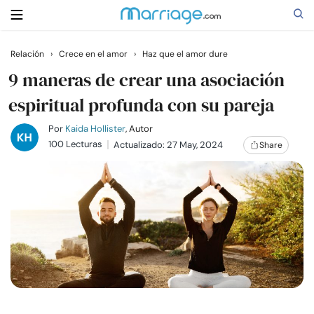
Relación
›
Crece en el amor
›
Haz que el amor dure
Buscar
9 maneras de crear una asociación
espiritual profunda con su pareja
Casarse
Por
Kaida Hollister
, Autor
100 Lecturas
Actualizado: 27 May, 2024
Share
Relaciones
Familia
Ayuda
Cursos