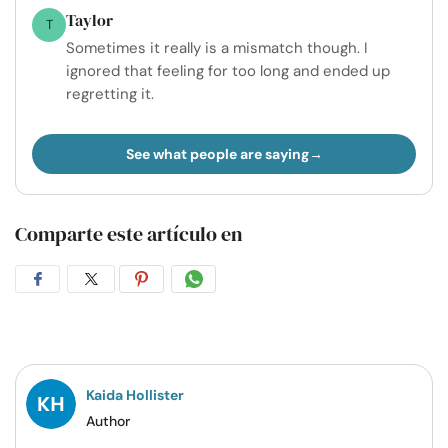
Taylor
T
Sometimes it really is a mismatch though. I
ignored that feeling for too long and ended up
regretting it.
See what people are saying
Comparte este artículo en
Compartir
Compartir
Compartir
Compartir
en
en
en
por
Facebook
Twitter
Pinterest
WhatsApp
Kaida Hollister
Author