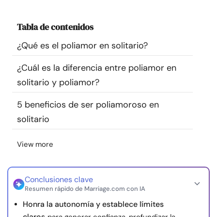
Recursos
Tabla de contenidos
Comunidad
¿Qué es el poliamor en solitario?
Encuentra un terapeuta
¿Cuál es la diferencia entre poliamor en
solitario y poliamor?
Idioma
ES
5 beneficios de ser poliamoroso en
solitario
Sobre nosotros
Contáctanos
Escríbenos
Publicidad con
View more
nosotros
© Copyright 2026. Todos los derechos reservados.
Conclusiones clave
Resumen rápido de Marriage.com con IA
Honra la autonomía y establece límites
claros