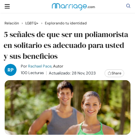
Relación
›
LGBTQ+
›
Explorando tu identidad
Buscar
5 señales de que ser un poliamorista
en solitario es adecuado para usted
y sus beneficios
Casarse
Por
Rachael Pace
, Autor
Relaciones
100 Lecturas
Actualizado: 28 Nov, 2023
Share
Familia
Ayuda
Cursos