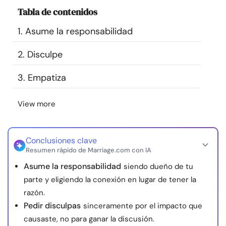
Recursos
Tabla de contenidos
1. Asume la responsabilidad
Comunidad
2. Disculpe
Encuentra un terapeuta
3. Empatiza
Idioma
ES
View more
Sobre nosotros
Contáctanos
Escríbenos
Publicidad con
Conclusiones clave
Resumen rápido de Marriage.com con IA
nosotros
Asume la responsabilidad
siendo dueño de tu
© Copyright 2026. Todos los derechos reservados.
parte y eligiendo la conexión en lugar de tener la
razón.
Pedir disculpas
sinceramente por el impacto que
causaste, no para ganar la discusión.