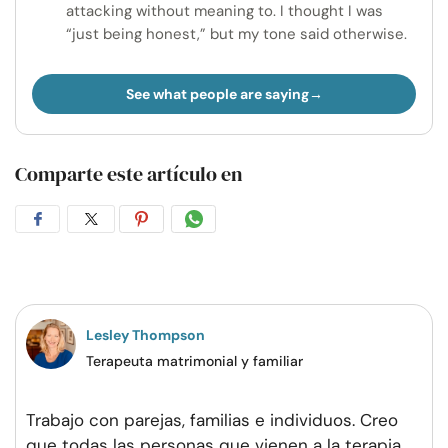
attacking without meaning to. I thought I was
“just being honest,” but my tone said otherwise.
See what people are saying
Comparte este artículo en
Compartir
Compartir
Compartir
Compartir
en
en
en
por
Facebook
Twitter
Pinterest
WhatsApp
Lesley Thompson
Terapeuta matrimonial y familiar
Trabajo con parejas, familias e individuos. Creo
que todas las personas que vienen a la terapia