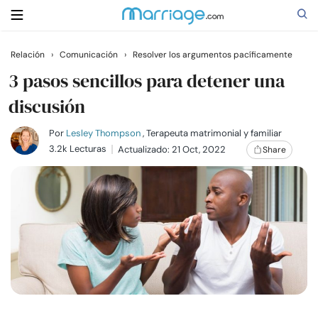
Relación
›
Comunicación
›
Resolver los argumentos pacíficamente
Buscar
3 pasos sencillos para detener una
discusión
Casarse
Por
Lesley Thompson
, Terapeuta matrimonial y familiar
3.2k Lecturas
Actualizado: 21 Oct, 2022
Share
Relaciones
Familia
Ayuda
Cursos