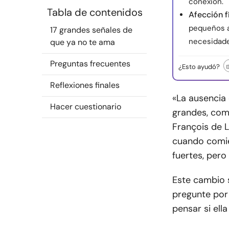
conexión.
Tabla de contenidos
Afección f
pequeños a
17 grandes señales de
necesidades
que ya no te ama
Preguntas frecuentes
¿Esto ayudó?
Reflexiones finales
«La ausencia
Hacer cuestionario
grandes, como
François de 
cuando comie
fuertes, pero
Este cambio s
pregunte por 
pensar si ell