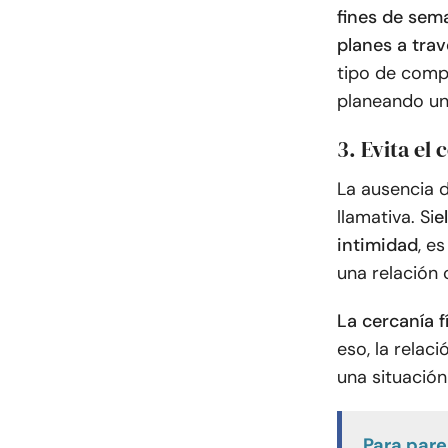
fines de sema
planes a tra
tipo de comp
planeando un 
3. Evita el 
La ausencia d
llamativa. Si
e
intimidad
, e
una relación 
La cercanía 
eso, la rela
una situació
Para pare