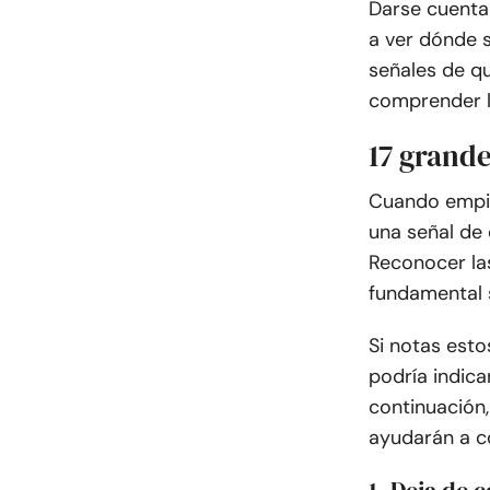
Darse cuenta
a ver dónde 
señales de qu
comprender l
17 grande
Cuando empie
una señal de 
Reconocer las
fundamental 
Si notas est
podría indic
continuación,
ayudarán a c