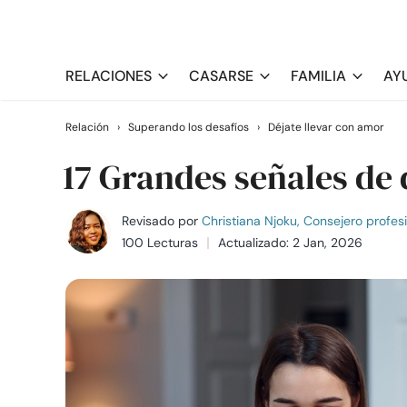
RELACIONES
CASARSE
FAMILIA
AY
Relación
›
Superando los desafíos
›
Déjate llevar con amor
17 Grandes señales de 
Revisado por
Christiana Njoku, Consejero profes
100 Lecturas
Actualizado: 2 Jan, 2026