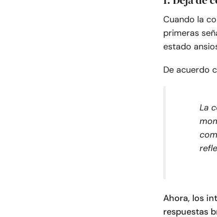
1. Deja de 
Cuando la co
primeras señ
estado ansios
De acuerdo 
La c
mome
comu
refl
Ahora, los in
respuestas b