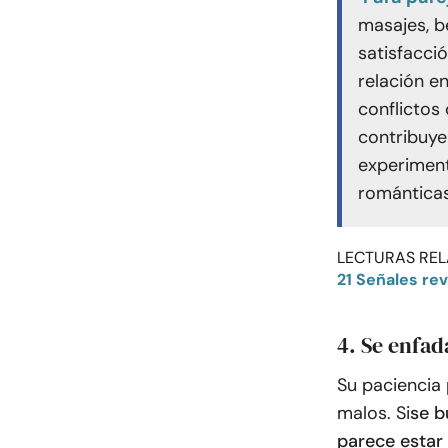
masajes, b
satisfacci
relación e
conflictos 
contribuye
experiment
románticas
LECTURAS REL
21 Señales re
4. Se enfad
Su paciencia 
malos. Si
se b
parece estar