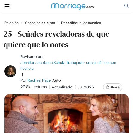
Relación
›
Consejos de citas
›
Decodifique las señales
Buscar
25+ Señales reveladoras de que
quiere que lo notes
Casarse
Revisado por
Jennifer Jacobsen Schulz, Trabajador social clínico con
licencia
Relaciones
|
Por
Rachael Pace
, Autor
20.8k Lecturas
Familia
Actualizado: 3 Jul, 2025
Share
Ayuda
Cursos