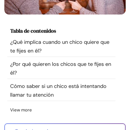
Recursos
Comunidad
Tabla de contenidos
Encuentra un terapeuta
¿Qué implica cuando un chico quiere que
te fijes en él?
Idioma
ES
¿Por qué quieren los chicos que te fijes en
él?
Sobre nosotros
Contáctanos
Escríbenos
Publicidad con
Cómo saber si un chico está intentando
nosotros
llamar tu atención
© Copyright 2026. Todos los derechos reservados.
View more