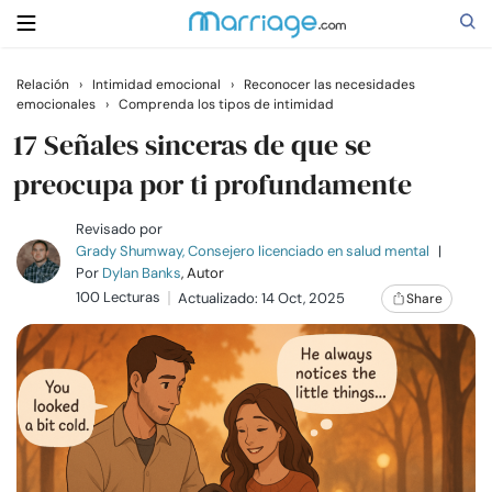
Relación
›
Intimidad emocional
›
Reconocer las necesidades
emocionales
›
Comprenda los tipos de intimidad
Buscar
17 Señales sinceras de que se
preocupa por ti profundamente
Casarse
Revisado por
Grady Shumway, Consejero licenciado en salud mental
|
Relaciones
Por
Dylan Banks
, Autor
100 Lecturas
Actualizado: 14 Oct, 2025
Share
Familia
Ayuda
Cursos