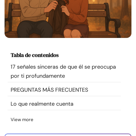
Recursos
Comunidad
Encuentra un terapeuta
Tabla de contenidos
Idioma
ES
17 señales sinceras de que él se preocupa
por ti profundamente
Sobre nosotros
Contáctanos
Escríbenos
Publicidad con
PREGUNTAS MÁS FRECUENTES
nosotros
© Copyright 2026. Todos los derechos reservados.
Lo que realmente cuenta
View more