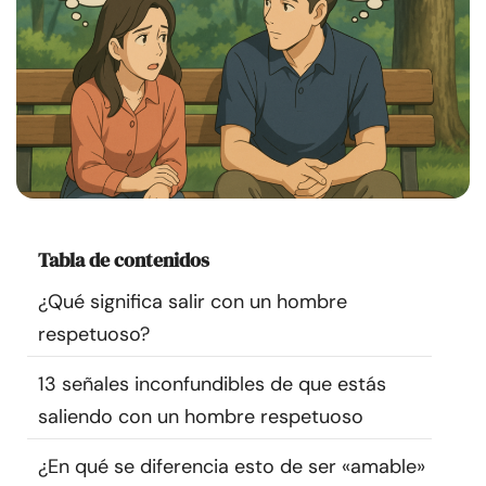
Recursos
Comunidad
Encuentra un terapeuta
Idioma
ES
Tabla de contenidos
Sobre nosotros
Contáctanos
Escríbenos
Publicidad con
¿Qué significa salir con un hombre
nosotros
respetuoso?
© Copyright 2026. Todos los derechos reservados.
13 señales inconfundibles de que estás
saliendo con un hombre respetuoso
¿En qué se diferencia esto de ser «amable»