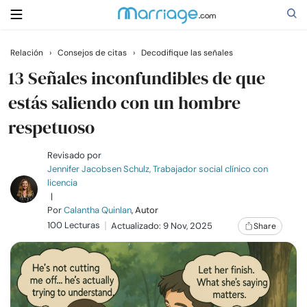
Relación
›
Consejos de citas
›
Decodifique las señales
Buscar
13 Señales inconfundibles de que
estás saliendo con un hombre
respetuoso
Casarse
Revisado por
Relaciones
Jennifer Jacobsen Schulz, Trabajador social clínico con
licencia
|
Familia
Por
Calantha Quinlan
, Autor
100 Lecturas
Actualizado: 9 Nov, 2025
Share
Ayuda
Cursos