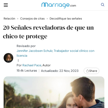
Relación
›
Consejos de citas
›
Decodifique las señales
Buscar
20 Señales reveladoras de que un
chico te protege
Casarse
Revisado por
Jennifer Jacobsen Schulz, Trabajador social clínico con
licencia
Relaciones
|
Por
Rachael Pace
, Autor
19.4k Lecturas
Familia
Actualizado: 22 Nov, 2023
Share
Ayuda
Cursos