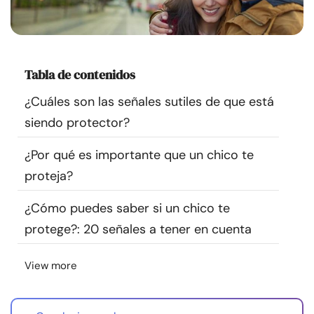
Recursos
Comunidad
Tabla de contenidos
Encuentra un terapeuta
¿Cuáles son las señales sutiles de que está
siendo protector?
Idioma
ES
¿Por qué es importante que un chico te
proteja?
Sobre nosotros
Contáctanos
Escríbenos
Publicidad con
¿Cómo puedes saber si un chico te
nosotros
protege?: 20 señales a tener en cuenta
© Copyright 2026. Todos los derechos reservados.
View more