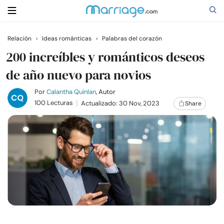
Relación
›
Ideas románticas
›
Palabras del corazón
Buscar
200 increíbles y románticos deseos
de año nuevo para novios
Casarse
Por
Calantha Quinlan
, Autor
100 Lecturas
Actualizado: 30 Nov, 2023
Share
Relaciones
Familia
Ayuda
Cursos