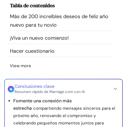
Tabla de contenidos
Recursos
Más de 200 increíbles deseos de feliz año
Comunidad
nuevo para tu novio
Encuentra un terapeuta
¡Viva un nuevo comienzo!
Hacer cuestionario
Idioma
ES
View more
Sobre nosotros
Contáctanos
Escríbenos
Publicidad con
nosotros
Conclusiones clave
Resumen rápido de Marriage.com con IA
© Copyright 2026. Todos los derechos reservados.
Fomente una conexión más
estrecha
compartiendo mensajes sinceros para el
próximo año, renovando el compromiso y
celebrando pequeños momentos juntos para