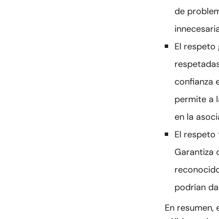
de problem
innecesari
El respeto
respetadas
confianza 
permite a 
en la asoci
El respeto
Garantiza 
reconocido
podrían dañ
En resumen, e