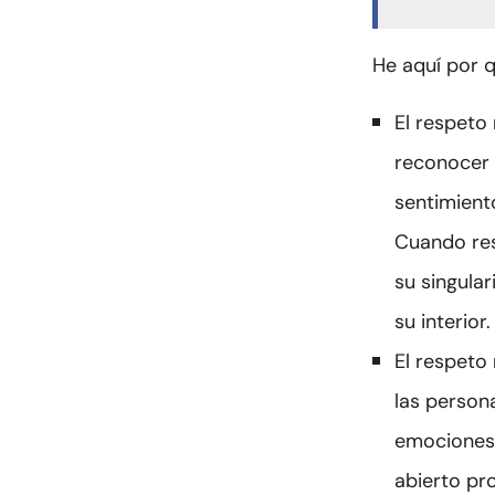
He aquí por q
El respeto 
reconocer 
sentimient
Cuando res
su singula
su interior.
El respeto
las person
emociones 
abierto pr