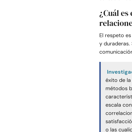
¿Cuál es 
relacion
El respeto es
y duraderas. 
comunicación
Investig
éxito de la
métodos ba
caracterís
escala con
correlacio
satisfacci
o las cuali