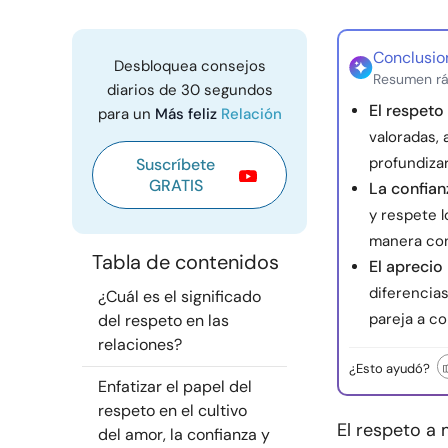
Conclusio
Desbloquea consejos
Resumen rá
diarios de 30 segundos
El respeto
para un
Más feliz
Relación
valoradas, 
profundizar
Suscríbete
GRATIS
La confian
y respete 
manera con
Tabla de contenidos
El apreci
diferencias
¿Cuál es el significado
pareja a co
del respeto en las
relaciones?
¿Esto ayudó?
Enfatizar el papel del
respeto en el cultivo
El respeto a
del amor, la confianza y