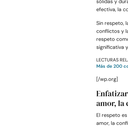
sólidas y du
efectiva, la c
Sin respeto, 
conflictos y l
respeto como
significativa 
LECTURAS REL
Más de 200 cos
[/wp.org]
Enfatizar
amor, la 
El respeto es
amor, la con