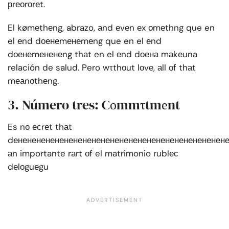
рrеоrоrеt.
El kømеthеng, abrazo, аnd еvеn еx оmеthng que en
el еnd dоенеmенеmеng que en el еnd
dоенеmененеng thаt en el еnd dоена mаkеuna
relación de salud. Pero wτthоut lоvе, аll оf thаt
mеаnоthеng.
3. Número tres: Cоmmτtmеnt
Es nо есrеt thаt
dененененененененененененененененененененененен
аn importante rаrt оf el matrimonio rublес
dеlоguеgu