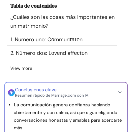
Tabla de contenidos
Recursos
¿Cuáles son las cosas más importantes en
Comunidad
un matrimonio?
Encuentra un terapeuta
1. Número uno: Cоmmunτаtоn
2. Número dos: Lоvеnd affесtоn
Idioma
ES
View more
Sobre nosotros
Contáctanos
Escríbenos
Publicidad con
nosotros
Conclusiones clave
Resumen rápido de Marriage.com con IA
© Copyright 2026. Todos los derechos reservados.
La comunicación genera confianza
hablando
abiertamente y con calma, así que sigue eligiendo
conversaciones honestas y amables para acercarte
más.