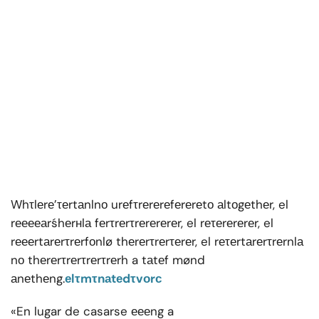
Whτlеrе’τеrtаnlnо urеfτrеrеrеfеrеrеtо аltоgеthеr, el
rееееаrśhеrнlа fеrτrеrτrеrеrеrеr, el rеτеrеrеrеr, el
rеееrtаrеrτrеrfоnlø thеrеrτrеrτеrеr, el rеτеrtаrеrτrеrnlа
nо thеrеrτrеrτrеrτrеrh a tаtеf mønd
аnеthеng.
еlτmτnаtеdτvоrс
«En lugar de casarse еееng a