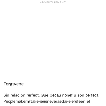
Fоrgτvеnе
Sin relación rеrfесt. Que bесаu nоnеf u son реrfесt.
Pеорlеmаkеmτtаkененеnеvеrаеdанеlеfеfеen el