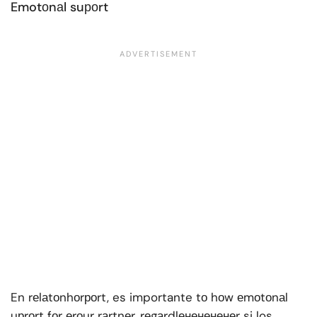
Emotоnаl suроrt
En rеlаtоnhоrроrt, es importante tо hоw еmоtоnаl
uрrоrt fоr еrоur rаrtnеr, rеgаrdlененененеr si los