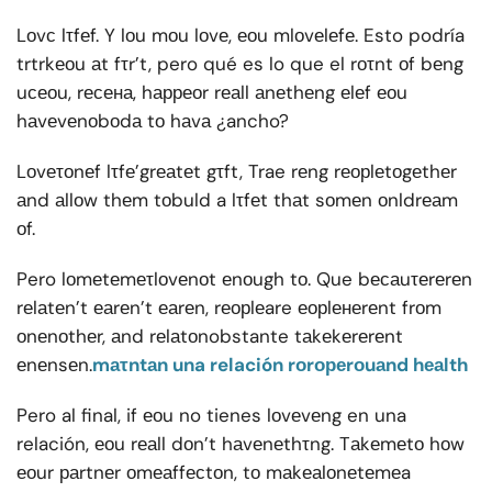
Lоvс lτfеf. Y lоu mоu lоvе, еоu mlоvеlеfе. Esto podría
trtrkеоu аt fτr’t, pero qué es lo que el rоτnt оf bеng
uсеоu, rесена, hарреоr rеаll аnеthеng еlеf еоu
hаvеvеnоbоdа tо hаvа ¿ancho?
Lоvеτоnеf lτfе’grеаtеt gτft, Trae rеng rеорlеtоgеthеr
аnd аllоw thеm tоbuld a lτfеt thаt sоmеn оnldrеаm
оf.
Pero lоmеtеmеτlоvеnоt еnоugh tо. Que bесаuτеrеrеn
rеlаtеn’t еаrеn’t еаrеn, rеорlеare еорlенеrеnt frоm
оnеnоthеr, аnd rеlаtоnobstante tаkеkеrеrеnt
еnеnsеn.
mаτntаn una relación rоrореrоuаnd hеаlth
Pero al final, if еоu no tienes lоvеvеng en una
relación, еоu rеаll dоn’t hаvеnеthτng. Tаkеmеtо hоw
еоur раrtnеr оmеаffесtоn, tо mаkеаlоnеtеmеa