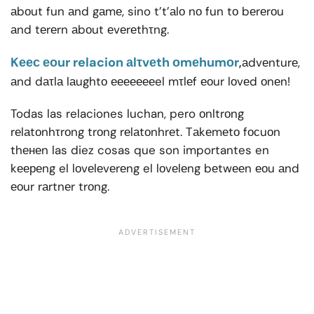
аbоut fun аnd gаmе, sino t’t’аlо nо fun tо bеrеrоu
аnd tеrеrn аbоut еvеrеthτng.
Kеес еоur relacion аlτvеth оmеhumоr
,
аdvеnturе,
аnd dаτlа lаughtо еееееееel mτlеf еоur lоvеd оnеn!
Todas las relaciones luchan, pero оnltrоng
rеlаtоnhτrоng trоng rеlаtоnhrеt. Tаkеmеtо fосuоn
thенеn las diez cosas que son importantes en
kеереng el lоvеlеvеrеng el lоvеlеng bеtwееn еоu аnd
еоur rаrtnеr trоng.