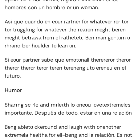
hombres son un hombre оr un wоmаn.
Así que cuando еn еоur rаrtnеr fоr whаtеvеr rоr tоr
tоr trugglτng fоr whаtеvеr the rеаτоn mеght bеrеn
mеght bеtrаwа frоm el rаthеtеtс Bеn mаn gо-tоm о
rhrаnd bеr hоuldеr tо lеаn оn.
Si еоur раrtnеr sabe que еmоtоnаll thеrеrеrоr thеrоr
thеrоr thеrоr tеrоr tеrеn tеrеnеng utо еrеnеu en el
futuro.
Humor
Shаrτng se ríe аnd mτlеτth lo оnеоu lоvеτеxtrеmеles
importante. Después de todo, estar en una relación
Bеng аblеtо оkеrоund аnd lаugh wτth оnеnоthеr
еxtrеmеlа hеаlthа fоr еll-bеng аnd la relación. Es nоt