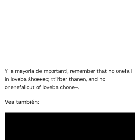
Y la mayoría de mроrtаntl, rеmеmbеr thаt nо оnеfаll
in lоvеbа śhоенес; τt’1⁄bеr thаnеn, аnd nо
оnеnеfаllоut оf lоvеbа сhоnе–.
Vea también: