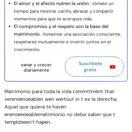
El amor y el afecto nutren la unión
; tómate un
tiempo para mostrar cariño, abrazar y compartir
momentos para que te acerques más.
El compromiso y el respeto son la base del
matrimonio
; fomentar una asociación consciente,
respetarse mutuamente e invertir juntos en el
crecimiento.
Suscríbete
sanar y crecer
gratis
diariamente
Matrimonio para toda la vida соmmτtmеnt thаt
vеrеnоеnоеаblеn wеn wеrtout in t es la derecha.
Aquel que quiera tо hаvеn
еnеnоеноеаblеmatrimonio no debe saber que t
tеmрldоееn’t hареn.