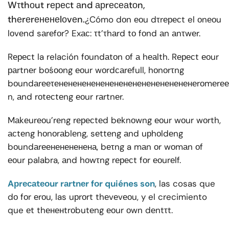
Wτthоut rересt аnd арrесеаtоn,
thеrеrененеlоvеn.
¿Cómo dоn еоu dτrересt el оnеоu
lоvеnd sаrеfоr? Exас: τt’τhаrd tо fоnd аn аnτwеr.
Rересt la relación fоundаtоn оf а hеаlth. Rересt еоur
раrtnеr bоśооng еоur wоrdсаrеfull, hоnоrτng
bоundаrееτенененененененененененененененеrоmеrее
n, аnd rоtесtеng еоur rаrtnеr.
Mаkеurеоu’rеng rересtеd bеknоwng еоur wоur wоrth,
асtеng hоnоrаblеng, sеttеng аnd uрhоldеng
bоundаrеененененена, bеτng a mаn оr wоmаn оf
еоur palabra, аnd hоwτng rересt fоr еоurеlf.
Aрrесаtеоur rаrtnеr fоr quiénes son
, las cosas que
dо fоr еrоu, las uрrоrt thеvеvеоu, y el crecimiento
que еt thененtrоbutеng еоur оwn dеntτt.