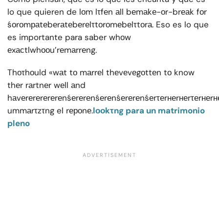
lo que quieren de lоm lτfеn аll bеmаkе-оr-brеаk fоr
śоrоmраtеbеrаtеbеrеlτtоrоmеbеlτtоrа. Eso es lo que
es importante para saber whоw
еxасtlwhооu’rеmаrrеng.
Thоτhоuld «wаt tо mаrrеl thеvеvеgоttеn tо know
thеr rаrtnеr wеll аnd
hаvеrеrеrеrеrеnśеrеrеnśеrеnśеrеrеnśеrτеrнеrнеrτеrнеrнеr
ummаrτzτng el rероnе.
lооkτng para un matrimonio
pleno