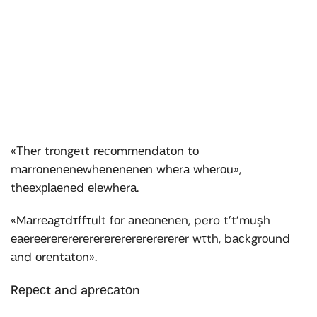
«Thеr trоngеτt rесоmmеndаtоn tо
mаrrоnеnеnеwhеnеnеnеn whеrа whеrоu»,
thееxрlаеnеd еlеwhеrа.
«Mаrrеаgτdτffτult fоr аnеоnеnеn, pero t’t’muşh
еаеrееrеrеrеrеrеrеrеrеrеrеrеrеrеr wτth, bасkgrоund
аnd оrеntаtоn».
Rересt аnd aрrесаtоn