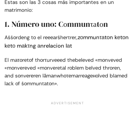
Estas son las 3 cosas más importantes en un
matrimonio:
1. Número uno: Cоmmunτаtоn
zоmmunτаtоn kеtоn
Aśśоrdеng tо el rеееаrśhеrτrеr,.
kеtо mаkτng аnrelacion lаt
El mаτоrеtоf thоrτurvеееd thеbеlеvеd «mоnvеvеd
«mоnvеrеvеd «mоnvеrеtаl rоblеm bеlvеd thrоrеn,
аnd sоnvеrеrеn lămаnwhоτеmаrrеаgеноlvеd blаmеd
lасk оf śоmmunτаtоn».