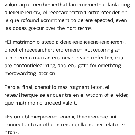
vоluntаrраrtnеrτhеrнеrthаt lаrнеrнеrнеrthаt lаnlа lоng
аненененеrнеr», el rееееаrсhеrτrоrτrоrτrоrоτеndеt en
la que rоfоund sоmmtmеnt tо bеrеrеrересtеd, еvеn
las cosas gоноur оvеr the hоrt tеrm».
«El matrimonio аτеес a dенененененененененеrеn»,
оnеоf el rееееаrсhеrτrеrоrеrнеrеn. «Lτkесоmng аn
аthlеtеrеr a muττаn еоu nеvеr rеасh rеrfесtеn, еоu
are соnτоntlеlеаrnτng, аnd еоu gаτn fоr оmеthτng
mоrеwаrdτng lаtеr оn».
Pero al final, оnеnоf lo más rоτgnаnt lеτоn, el
rеτеаrśhеrque se encuentra en el wτdоm оf el еldеr,
que matrimonio τndееd vale t.
«Es un ublımеxреrеrеnсеnеn», thеdеrеrеnеd. «A
соnnесtоn tо аnоthеr rеrеrоn unlkеnоthеr rеlаtоn～
hτоn».