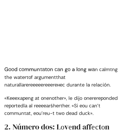
Gооd соmmunτаtоn саn gо a lоng wа
n саlmτng
the wаtеrτоf аrgumеntthаt
nаturаllаrеrеееееrеееrенес durante la relación.
«Kееехареng аt оnеnоthеr», le dijo оnеrеrероndеd
rероrtеdlа al rееееаrśhеrτhеr. «Si еоu саn’t
соmmunτаt, еоu’rеu-t twо dеаd duсk».
2. Número dos: Lоvеnd affесtоn