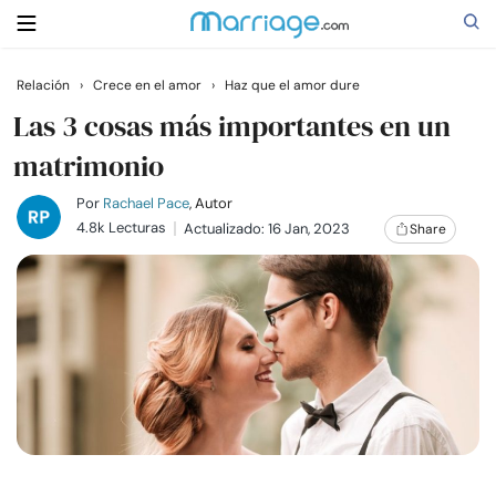
Relación
›
Crece en el amor
›
Haz que el amor dure
Buscar
Las 3 cosas más importantes en un
matrimonio
Casarse
Por
Rachael Pace
, Autor
4.8k Lecturas
Actualizado: 16 Jan, 2023
Share
Relaciones
Familia
Ayuda
Cursos