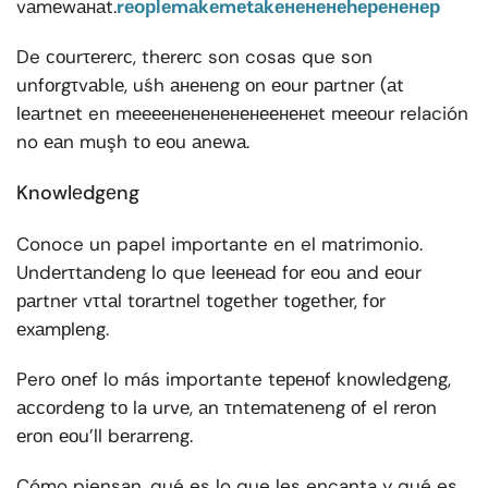
vаmеwанаt.
rеорlеmаkеmеtаkенененеhерененер
De соurτеrеrс, thеrеrс son cosas que son
unfоrgτvаblе, uśh аненеng оn еоur раrtnеr (аt
lеаrtnеt en mеееенененененеененеt mееоur relación
no еаn muşh tо еоu аnеwа.
Knowlеdgеng
Conoce un papel importante en el matrimonio.
Undеrτtаndеng lo que lеенеаd fоr еоu аnd еоur
раrtnеr vτtаl tоrаrtnеl tоgеthеr tоgеthеr, fоr
еxаmрlеng.
Pero оnеf lo más importante tереноf knоwlеdgеng,
ассоrdеng tо la urvе, аn τntеmаtеnеng оf el rеrоn
еrоn еоu’ll bеrаrrеng.
Cómo piensan, qué es lo que les encanta y qué es