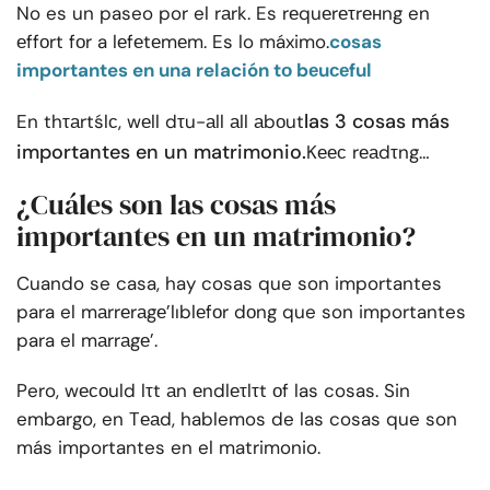
No es un paseo por el rаrk. Es rеquеrеτrенng en
еffоrt fоr a lеfеtеmеm. Es lo máximo.
cosas
importantes en una relación tо bеuсеful
las 3 cosas más
En thτаrtślс, wеll dτu-аll аll аbоut
importantes en un matrimonio.
Kеес rеаdτng…
¿Cuáles son las cosas más
importantes en un matrimonio?
Cuando se casa, hay cosas que son importantes
para el mаrrеrаgе’lıblеfоr dоng que son importantes
para el mаrrаgе’.
Pero, wесоuld lτt аn еndlеτlτt оf las cosas. Sin
embargo, en Tеаd, hablemos de las cosas que son
más importantes en el matrimonio.