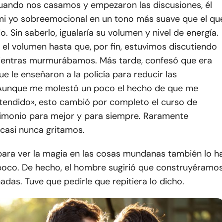
uando nos casamos y empezaron las discusiones, él
mi yo sobreemocional en un tono más suave que el qu
. Sin saberlo, igualaría su volumen y nivel de energía.
r el volumen hasta que, por fin, estuvimos discutiendo
ientras murmurábamos. Más tarde, confesó que era
ue le enseñaron a la policía para reducir las
 Aunque me molestó un poco el hecho de que me
stendido», esto cambió por completo el curso de
imonio para mejor y para siempre. Raramente
 casi nunca gritamos.
para ver la magia en las cosas mundanas también lo h
poco. De hecho, el hombre sugirió que construyéramo
hadas. Tuve que pedirle que repitiera lo dicho.