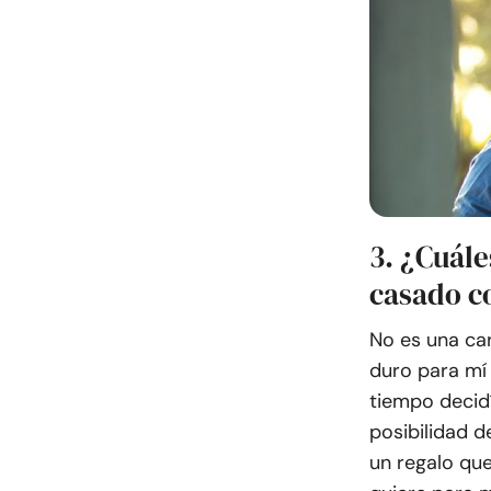
3. ¿Cuále
casado co
No es una car
duro para mí 
tiempo decidí
posibilidad d
un regalo que