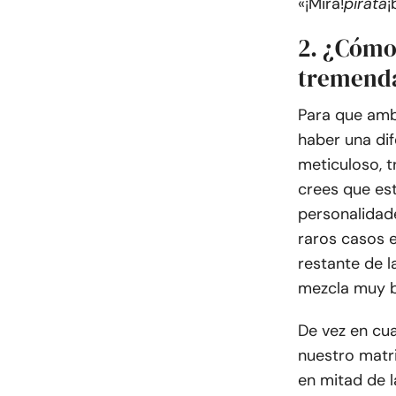
«¡Mira!
pirata
¡
2. ¿Cómo
tremenda
Para que amb
haber una dif
meticuloso, t
crees que es
personalidade
raros casos e
restante de l
mezcla muy 
De vez en cua
nuestro matri
en mitad de 