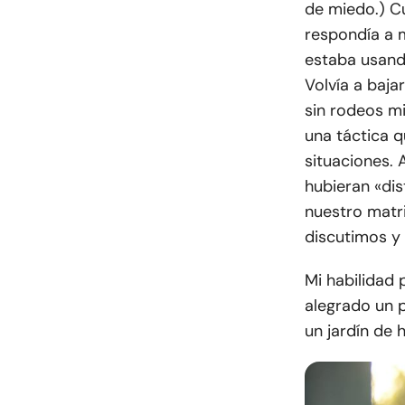
de miedo.) C
respondía a 
estaba usando
Volvía a baja
sin rodeos m
una táctica q
situaciones.
hubieran «di
nuestro matr
discutimos y
Mi habilidad 
alegrado un 
un jardín de 