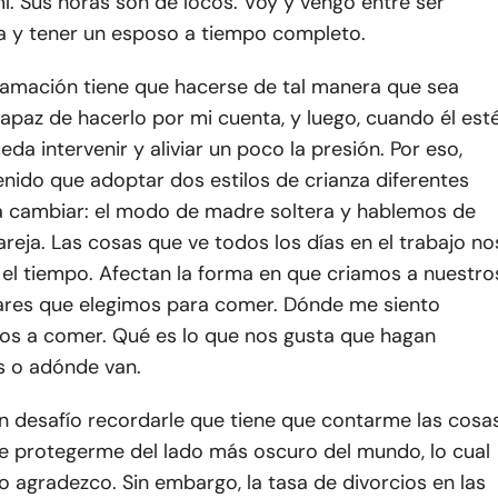
í. Sus horas son de locos. Voy y vengo entre ser
a y tener un esposo a tiempo completo.
ramación tiene que hacerse de tal manera que sea
apaz de hacerlo por mi cuenta, y luego, cuando él est
eda intervenir y aliviar un poco la presión. Por eso,
nido que adoptar dos estilos de crianza diferentes
a cambiar: el modo de madre soltera y hablemos de
reja. Las cosas que ve todos los días en el trabajo no
 el tiempo. Afectan la forma en que criamos a nuestro
ugares que elegimos para comer. Dónde me siento
os a comer. Qué es lo que nos gusta que hagan
s o adónde van.
n desafío recordarle que tiene que contarme las cosa
re protegerme del lado más oscuro del mundo, lo cual
 lo agradezco. Sin embargo, la tasa de divorcios en las