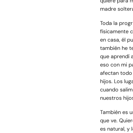
quiere para m
madre solter
Toda la prog
físicamente c
en casa, él pu
también he te
que aprendí 
eso con mi pa
afectan todo
hijos. Los l
cuando salim
nuestros hijo
También es u
que ve. Quie
es natural, y