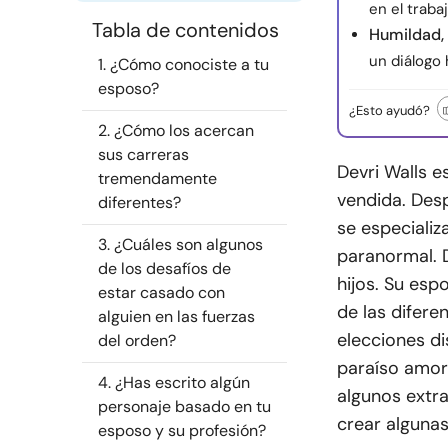
en el traba
Tabla de contenidos
Humildad, 
un diálogo 
1. ¿Cómo conociste a tu
esposo?
¿Esto ayudó?
2. ¿Cómo los acercan
sus carreras
Devri Walls e
tremendamente
vendida. Desp
diferentes?
se especializ
3. ¿Cuáles son algunos
paranormal. D
de los desafíos de
hijos. Su espo
estar casado con
de las diferen
alguien en las fuerzas
elecciones di
del orden?
paraíso amor
4. ¿Has escrito algún
algunos extra
personaje basado en tu
crear alguna
esposo y su profesión?