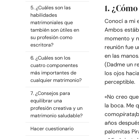
1. ¿Cómo
5. ¿Cuáles son las
habilidades
Conocí a mi e
matrimoniales que
Ambos estába
también son útiles en
su profesión como
momento y no
escritora?
reunión fue 
en las manos
6. ¿Cuáles son los
(Dadme un re
cuatro componentes
más importantes de
los ojos haci
cualquier matrimonio?
perceptible.
7. ¿Consejos para
«No creo que
equilibrar una
la boca. Me q
profesión creativa y un
como
pirata
¡
matrimonio saludable?
años después
Hacer cuestionario
palomitas Pira