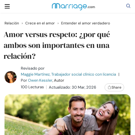
Relación
›
Crece en el amor
›
Entender el amor verdadero
Buscar
Amor versus respeto: ¿por qué
ambos son importantes en una
relación?
Casarse
Revisado por
Relaciones
Maggie Martínez, Trabajador social clínico con licencia
|
Por
Owen Kessler
, Autor
100 Lecturas
Actualizado: 30 Mar, 2026
Share
Familia
Ayuda
Cursos