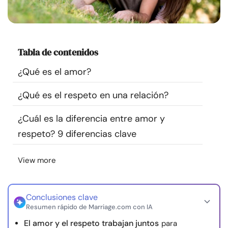
Recursos
Comunidad
Tabla de contenidos
Encuentra un terapeuta
¿Qué es el amor?
¿Qué es el respeto en una relación?
Idioma
ES
¿Cuál es la diferencia entre amor y
respeto? 9 diferencias clave
Sobre nosotros
Contáctanos
Escríbenos
Publicidad con
nosotros
View more
© Copyright 2026. Todos los derechos reservados.
Conclusiones clave
Resumen rápido de Marriage.com con IA
El amor y el respeto trabajan juntos
para