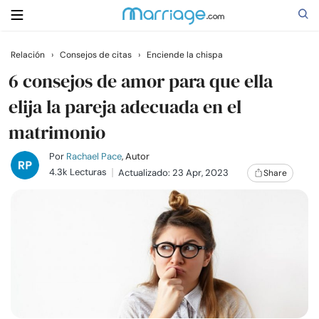
Relación
›
Consejos de citas
›
Enciende la chispa
Buscar
6 consejos de amor para que ella
elija la pareja adecuada en el
matrimonio
Casarse
Por
Rachael Pace
, Autor
Relaciones
4.3k Lecturas
Actualizado: 23 Apr, 2023
Share
Familia
Ayuda
Cursos