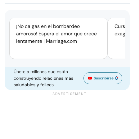
corto
¡No caigas en el bombardeo
Cursos de 
amoroso! Espera el amor que crece
exageració
lentamente | Marriage.com
Únete a millones que están
construyendo
relaciones más
Suscribirse
saludables y felices