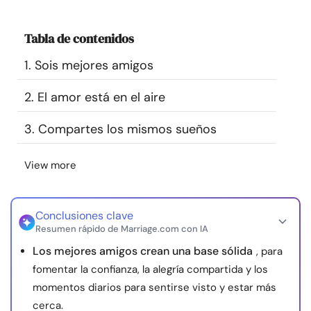
Recursos
Tabla de contenidos
Comunidad
1. Sois mejores amigos
Encuentra un terapeuta
2. El amor está en el aire
3. Compartes los mismos sueños
Idioma
ES
View more
Sobre nosotros
Contáctanos
Escríbenos
Publicidad con
nosotros
Conclusiones clave
Resumen rápido de Marriage.com con IA
© Copyright 2026. Todos los derechos reservados.
Los mejores amigos crean una base sólida
, para
fomentar la confianza, la alegría compartida y los
momentos diarios para sentirse visto y estar más
cerca.