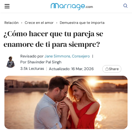
Relación
›
Crece en el amor
›
Demuestra que te importa
Buscar
¿Cómo hacer que tu pareja se
enamore de ti para siempre?
Casarse
Revisado por
Jane Simmons, Consejero
|
Por
Shavinder Pal Singh
3.5k Lecturas
Actualizado: 16 Mar, 2026
Share
Relaciones
Familia
Ayuda
Cursos