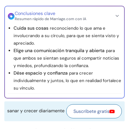
Recursos
Conclusiones clave
Resumen rápido de Marriage.com con IA
Comunidad
Cuida sus cosas
reconociendo lo que ama e
involucrando a su círculo, para que se sienta visto y
Encuentra un terapeuta
apreciado.
Elige una comunicación tranquila y abierta
para
Idioma
ES
que ambos se sientan seguros al compartir noticias
y miedos, profundizando la confianza.
Dése espacio y confianza
para crecer
Sobre nosotros
Contáctanos
Escríbenos
Publicidad con
individualmente y juntos, lo que en realidad fortalece
nosotros
su vínculo.
© Copyright 2026. Todos los derechos reservados.
sanar y crecer diariamente
Suscríbete gratis