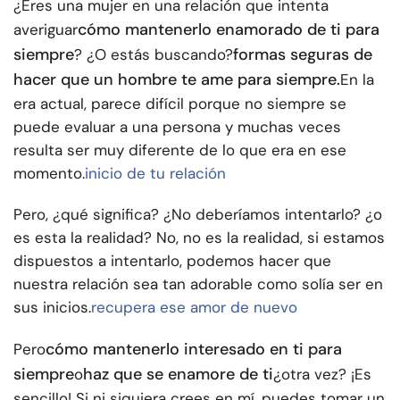
¿Eres una mujer en una relación que intenta
cómo mantenerlo enamorado de ti para
averiguar
siempre
formas seguras de
? ¿O estás buscando?
hacer que un hombre te ame para siempre.
En la
era actual, parece difícil porque no siempre se
puede evaluar a una persona y muchas veces
resulta ser muy diferente de lo que era en ese
momento.
inicio de tu relación
Pero, ¿qué significa? ¿No deberíamos intentarlo? ¿o
es esta la realidad? No, no es la realidad, si estamos
dispuestos a intentarlo, podemos hacer que
nuestra relación sea tan adorable como solía ser en
sus inicios.
recupera ese amor de nuevo
cómo mantenerlo interesado en ti para
Pero
siempre
haz que se enamore de ti
o
¿otra vez? ¡Es
sencillo! Si ni siquiera crees en mí, puedes tomar un