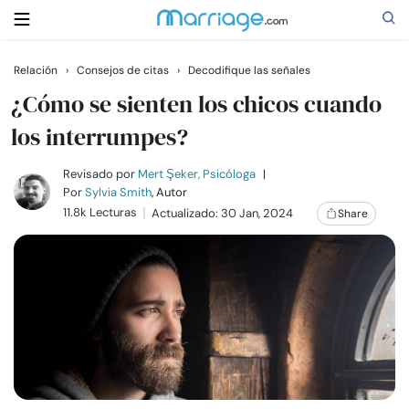
Relación
›
Consejos de citas
›
Decodifique las señales
Buscar
¿Cómo se sienten los chicos cuando
los interrumpes?
Casarse
Revisado por
Mert Şeker, Psicóloga
|
Por
Sylvia Smith
, Autor
11.8k Lecturas
Actualizado: 30 Jan, 2024
Share
Relaciones
Familia
Ayuda
Cursos