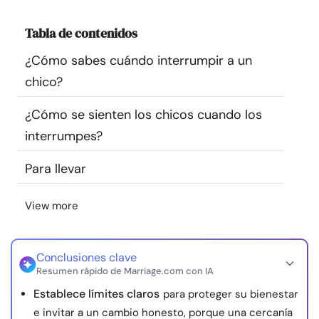
Recursos
Tabla de contenidos
Comunidad
¿Cómo sabes cuándo interrumpir a un
chico?
Encuentra un terapeuta
¿Cómo se sienten los chicos cuando los
interrumpes?
Idioma
ES
Para llevar
Sobre nosotros
Contáctanos
Escríbenos
Publicidad con
View more
nosotros
© Copyright 2026. Todos los derechos reservados.
Conclusiones clave
Resumen rápido de Marriage.com con IA
Establece límites claros
para proteger su bienestar
e invitar a un cambio honesto, porque una cercanía