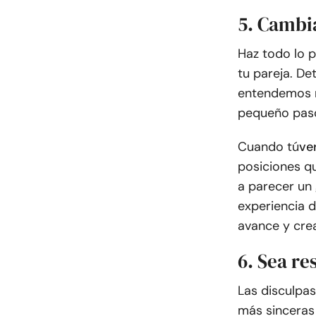
5. Cambia
Haz todo lo p
tu pareja. De
entendemos 
pequeño paso
Cuando tú
ve
posiciones q
a parecer un
experiencia 
avance y crea
6. Sea r
Las disculpas
más sinceras