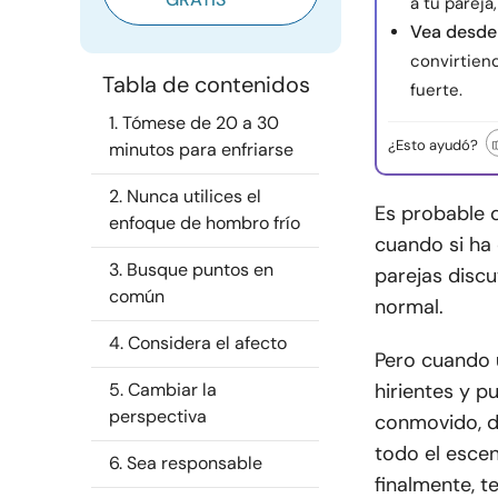
a tu pareja
Vea desde 
convirtien
Tabla de contenidos
fuerte.
1. Tómese de 20 a 30
¿Esto ayudó?
minutos para enfriarse
2. Nunca utilices el
Es probable 
enfoque de hombro frío
cuando si ha 
3. Busque puntos en
parejas discu
común
normal.
4. Considera el afecto
Pero cuando u
5. Cambiar la
hirientes y p
perspectiva
conmovido, de
todo el escen
6. Sea responsable
finalmente, t