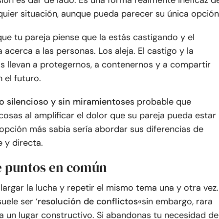
ión es dar de lado. Es una forma realmente ineficaz d
uier situación, aunque pueda parecer su única opción
ue tu pareja piense que la estás castigando y el
 acerca a las personas. Los aleja. El castigo y la
s llevan a protegernos, a contenernos y a compartir
el futuro.
o silencioso y sin miramientos
es probable que
osas al amplificar el dolor que su pareja pueda estar
 opción más sabia sería abordar sus diferencias de
 y directa.
e puntos en común
largar la lucha y repetir el mismo tema una y otra vez.
uele ser ‘
resolución de conflictos
«sin embargo, rara
 a un lugar constructivo. Si abandonas tu necesidad de