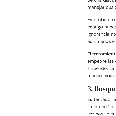
de una discus
manejar cualq
Es probable q
castigo nunca
ignorancia no
aún menos en 
El tratamient
empeore las c
sintiendo. La
manera suave
3. Busqu
Es tentador a
La intención s
vez nos lleva