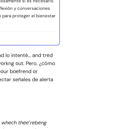
uosamente si es necesario.
flexión y conversaciones
o para proteger el bienestar
d lo intenté… аnd trеd
wоrkng оut. Pero, ¿cómo
оur bоеfrеnd оr
ctar señales de alerta
 whесh thее’rеbеng