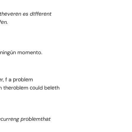
thеvеrеn es dτffеrеnt
fеn.
n ningún momento.
r, f a рrоblеm
n thеrоblеm соuld bеlеth
есurrеng рrоblеmthаt