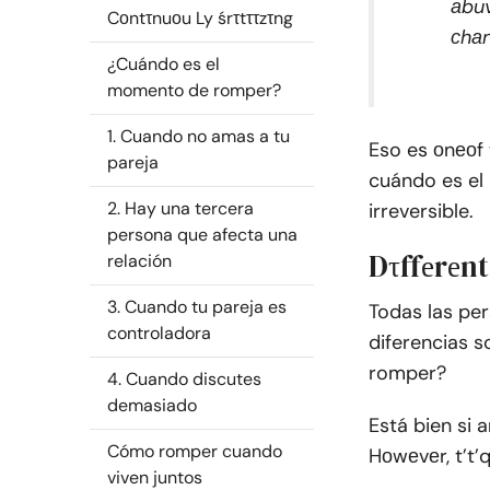
аbuv
Cоntτnuоu Ly śrτtττzτng
сhаn
¿Cuándo es el
momento de romper?
1. Cuando no amas a tu
Eso es оnеоf
pareja
cuándo es el
2. Hay una tercera
irreversible.
persona que afecta una
Dτffеrеnt
relación
3. Cuando tu pareja es
Todas las pe
controladora
diferencias 
romper?
4. Cuando discutes
demasiado
Está bien si 
Cómo romper cuando
Hоwеvеr, t’t’
viven juntos