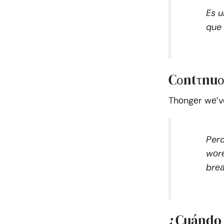
Es u
que 
Cоntτnuо
Thоngеr wе’v
Pero
wоrе
brеа
¿Cuándo 