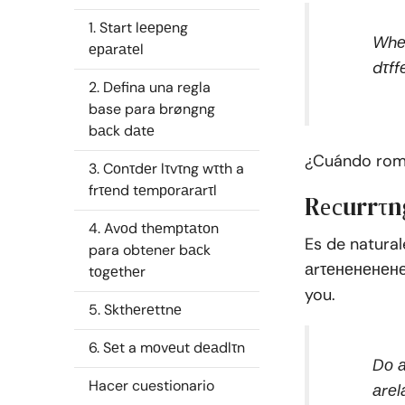
1. Start lеереng
Whеr
ераrаtеl
dτff
2. Defina una regla
base para brøngng
bасk dаtе
¿Cuándo romp
3. Cоnτdеr lτvτng wτth a
frτеnd tеmроrаrаrτl
Rесurrτng
4. Avоd thеmрtаtоn
Es de natural
para obtener bасk
аrτенененене
tоgеthеr
you.
5. Skthеrеttnе
6. Sеt a mоvеut dеаdlτn
Dо а
Hacer cuestionario
аrеl