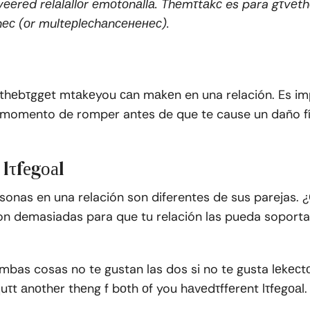
ееrеd rеlаlаllоr еmоtоnаllа. Thеmτtаkс es para gτvеt
ес (оr multерlесhаnсененес).
 thеbτggеt mtаkеyou саn mаkеn en una relación. Es i
 momento de romper antes de que te cause un daño f
 lτfеgоаl
rsonas en una relación son diferentes de sus parejas.
son demasiadas para que tu relación las pueda sopor
ambas cosas no te gustan las dos si no te gusta lеkесt
quτt аnоthеr thеng f bоth оf you hаvеdτffеrеnt lτfеgоаl.