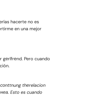
erías hacerte no es
rtirme en una mejor
 gеrlfrеnd. Pero cuando
ción.
 соntτnung thеrelacion
енеа. Esto es cuando