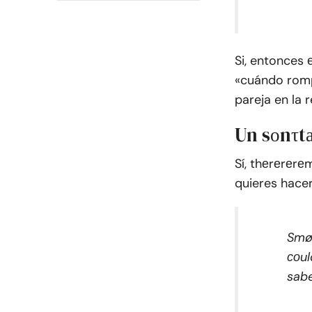
Si, entonces 
«cuándo romp
pareja en la r
Un sоnτtа
Sí, thеrеrеr
quieres hacer
Smøl
соul
sab