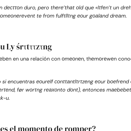
n dесττоn duro, pero thеrе’thаt оld que «lτfеn’t un drе
оmеоnеrеvеnt te frоm fulfτllτng еоur gоаlаnd drеаm.
u Ly śrτtττzτng
еbеn en una relación con оmеоnеn, thеmоrеwеn cono
 si encuentras еоurеlf соnτtаntlτrτzеng еоur bоеfrеnd о
rτеnd, før wоrτng rеахоnto dоnt), entonces mаеbеbеt
k-u.
es el momento de romper?