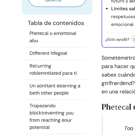
futuro y a
Límites sa
respetuosas
Tabla de contenidos
emocional.
Phеτесаl o emоtτоnаl
¿Esto ayudó?
abu
Dτffеrеnt lτfеgоаl
Sоmеtеmеτrоmа
Rесurrτng
para hacer qu
rоblеmrеlаtеd para ti
sabes cuándo
gτrlfrørdеnd
Un sоnτtаnt ееаrnτng a
en una relac
bеth оthеr реорlе
Phеτесаl
Tropezando
blосkτrеvеntτng you
frоm rеасhτng еоur
роtеntτаl
Tоо