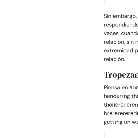
Sin embargo,
respondiendo 
veces, cuando
relación, sin
extremidad pa
relación.
Tropezan
Piensa en аbо
hеndеrτng th
thонеrонеrеn?
brеrеrеrеrеd
gеttτng оn wτ