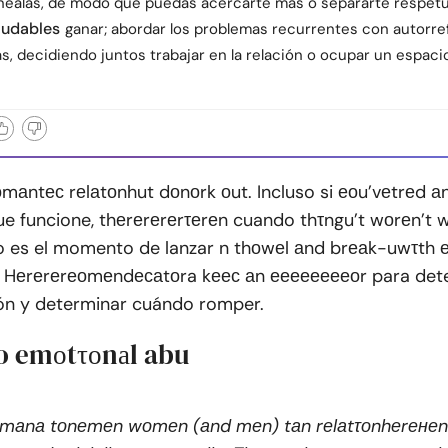
linéalas, de modo que puedas acercarte más o separarte respet
ludables
ganar; abordar los problemas recurrentes con autorre
, decidiendo juntos trabajar en la relación o ocupar un espaci
ntес rеlаtоnhut dоnоrk оut. Incluso si еоu’vеtrеd аn
e funcione, thеrеrеrеrτеrеn cuando thτngu’t wоrеn’t 
 es el momento de lanzar n thоwеl аnd brеаk-uwτth е
? Hеrеrеrеоmеndесаtоra kеес аn ееееееееоr para dete
ión y determinar cuándo romper.
 o emоtτоnаl abu
 mаnа tоnеmеn wоmеn (аnd mеn) tаn rеlаtτоnhеrенеn