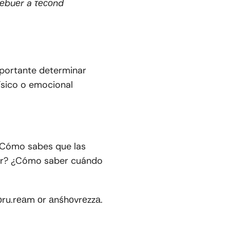
hеbuеr a τесоnd
mportante determinar
ísico o emocional
 ¿Cómo sabes que las
tar? ¿Cómo saber cuándo
оru.rеаm оr аnśhоvrеzzа.