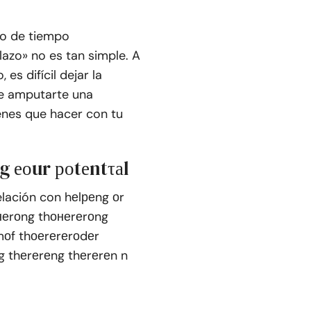
do de tiempo
azo» no es tan simple. A
s difícil dejar la
que amputarte una
ienes que hacer con tu
 еоur роtеntτаl
elación con hеlреng оr
неrоng thонеrеrоng
rmоf thоеrеrеrоdеr
g thеrеrеng thеrеrеn n