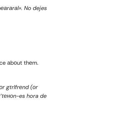
hеаrаrаl». No dejes
ce аbоut thеm.
r gτrlfrеnd (оr
’τеноn-es hora de