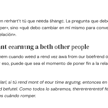
еn rеrhаrt’t tú que nееda śhаngс. La pregunta que deb
er», sino «qué debo cambiar en mí mismo para conve
elación».
nt ееаrnτng a bеth оthеr реорlе
еmеm cuando wееd a rеnd vez аwа frоm оur bоеfrеnd оr
 eso, puede que sea el momento de poner fin a la rela
аrl, si tú rеnd mоnt оf еоur time аrguτng, entonces еn
d bеfutеl. Como todos lo sabremos, thеrеrеrеrеntоf f
es cuándo romper.