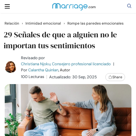
Relación
›
Intimidad emocional
›
Rompe las paredes emocionales
Buscar
29 Señales de que a alguien no le
importan tus sentimientos
Casarse
Revisado por
Christiana Njoku, Consejero profesional licenciado
|
Por
Calantha Quinlan
, Autor
Relaciones
100 Lecturas
Actualizado: 30 Sep, 2025
Share
Familia
Ayuda
Cursos