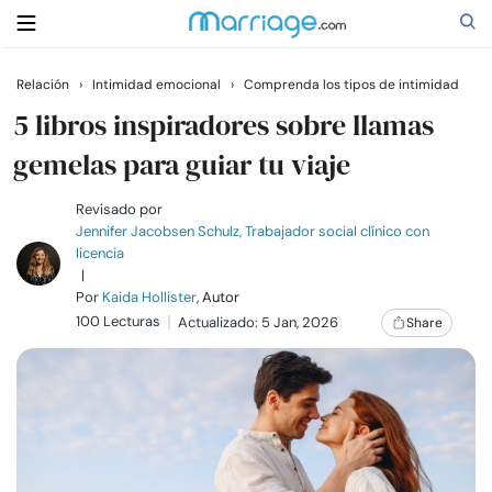
Relación
›
Intimidad emocional
›
Comprenda los tipos de intimidad
Buscar
5 libros inspiradores sobre llamas
gemelas para guiar tu viaje
Casarse
Revisado por
Jennifer Jacobsen Schulz, Trabajador social clínico con
licencia
Relaciones
|
Por
Kaida Hollister
, Autor
100 Lecturas
Familia
Actualizado: 5 Jan, 2026
Share
Ayuda
Cursos