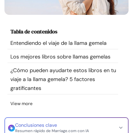
Recursos
Comunidad
Tabla de contenidos
Encuentra un terapeuta
Entendiendo el viaje de la llama gemela
Los mejores libros sobre llamas gemelas
Idioma
ES
¿Cómo pueden ayudarte estos libros en tu
viaje a la llama gemela? 5 factores
Sobre nosotros
Contáctanos
Escríbenos
Publicidad con
gratificantes
nosotros
© Copyright 2026. Todos los derechos reservados.
View more
Conclusiones clave
Resumen rápido de Marriage.com con IA