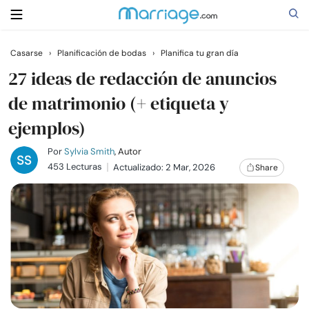
Casarse
›
Planificación de bodas
›
Planifica tu gran día
Buscar
27 ideas de redacción de anuncios
de matrimonio (+ etiqueta y
ejemplos)
Casarse
Por
Sylvia Smith
, Autor
Relaciones
453 Lecturas
Actualizado: 2 Mar, 2026
Share
Familia
Ayuda
Cursos