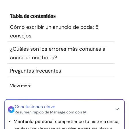
Recursos
Tabla de contenidos
Comunidad
Cómo escribir un anuncio de boda: 5
consejos
Encuentra un terapeuta
¿Cuáles son los errores más comunes al
Idioma
ES
anunciar una boda?
Preguntas frecuentes
Sobre nosotros
Contáctanos
Escríbenos
Publicidad con
View more
nosotros
© Copyright 2026. Todos los derechos reservados.
Conclusiones clave
Resumen rápido de Marriage.com con IA
Mantenlo personal
compartiendo tu historia única;