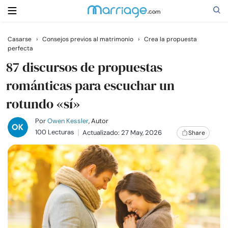
Casarse
›
Consejos previos al matrimonio
›
Crea la propuesta
perfecta
Buscar
87 discursos de propuestas
románticas para escuchar un
Casarse
rotundo «sí»
Relaciones
Por
Owen Kessler
, Autor
100 Lecturas
Actualizado: 27 May, 2026
Share
Familia
Ayuda
Cursos