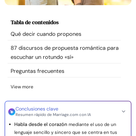
Recursos
Tabla de contenidos
Comunidad
Qué decir cuando propones
Encuentra un terapeuta
87 discursos de propuesta romántica para
escuchar un rotundo «sí»
Idioma
ES
Preguntas frecuentes
Sobre nosotros
Contáctanos
Escríbenos
Publicidad con
View more
nosotros
© Copyright 2026. Todos los derechos reservados.
Conclusiones clave
Resumen rápido de Marriage.com con IA
Habla desde el corazón
mediante el uso de un
lenguaje sencillo y sincero que se centra en tus