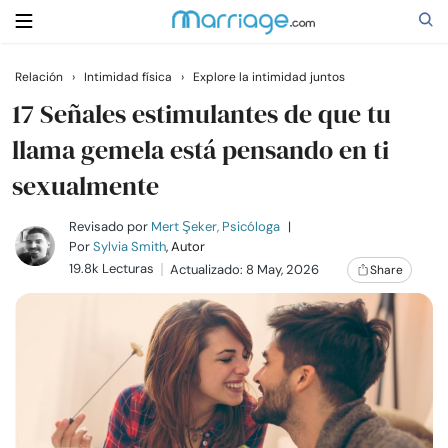
Relación
›
Intimidad física
›
Explore la intimidad juntos
Buscar
17 Señales estimulantes de que tu
llama gemela está pensando en ti
sexualmente
Casarse
Revisado por
Mert Şeker, Psicóloga
|
Relaciones
Por
Sylvia Smith
, Autor
19.8k Lecturas
Actualizado: 8 May, 2026
Share
Familia
Ayuda
Cursos