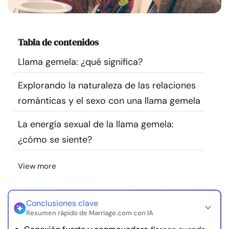
Recursos
Comunidad
Tabla de contenidos
Llama gemela: ¿qué significa?
Encuentra un terapeuta
Explorando la naturaleza de las relaciones
Idioma
ES
románticas y el sexo con una llama gemela
La energía sexual de la llama gemela:
¿cómo se siente?
Sobre nosotros
Contáctanos
Escríbenos
Publicidad con
nosotros
View more
© Copyright 2026. Todos los derechos reservados.
Conclusiones clave
Resumen rápido de Marriage.com con IA