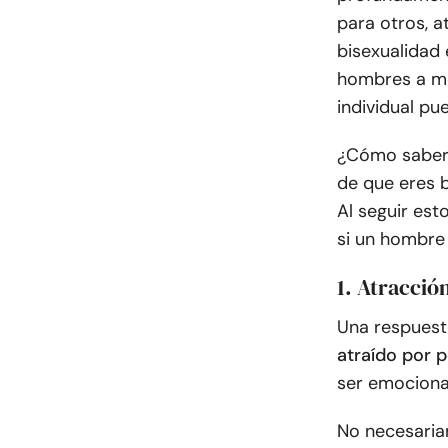
para otros, a
bisexualidad 
hombres a me
individual pu
¿Cómo saber s
de que eres b
Al seguir es
si un hombre 
1. Atracció
Una respuest
atraído por 
ser emocional
No necesaria