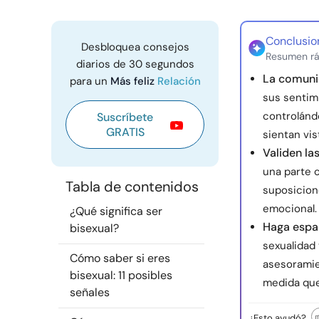
Conclusio
Desbloquea consejos
Resumen rá
diarios de 30 segundos
La comuni
para un
Más feliz
Relación
sus sentim
controlánd
Suscríbete
GRATIS
sientan vis
Validen la
una parte c
Tabla de contenidos
suposicione
emocional.
¿Qué significa ser
Haga espa
bisexual?
sexualidad
Cómo saber si eres
asesoramie
bisexual: 11 posibles
medida que
señales
¿Esto ayudó?