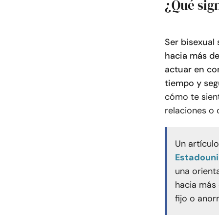
¿Qué sign
Ser bisexual 
hacia más de
actuar en co
tiempo y seg
cómo te sient
relaciones o 
Un artícul
Estadouni
una orient
hacia más 
fijo o anor