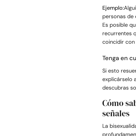
Ejemplo:
Algu
personas de d
Es posible q
recurrentes q
coincidir con
Tenga en cu
Si esto resue
explicárselo 
descubras sob
Cómo sabe
señales
La bisexuali
profundament