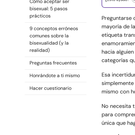
Cómo aceptar ser
bisexual: 5 pasos
prácticos
Preguntarse 
mayoría de la
9 conceptos erróneos
etiqueta tra
comunes sobre la
bisexualidad (y la
enamoramient
realidad)
hacia alguien
categorías qu
Preguntas frecuentes
Esa incertid
Honrándote a ti mismo
simplemente 
Hacer cuestionario
mismo con ho
No necesita t
para compren
única que ha