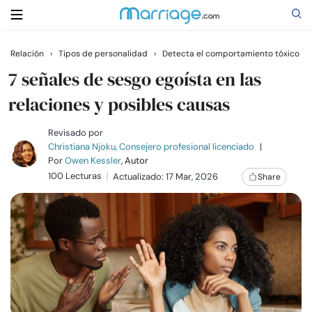
Relación
›
Tipos de personalidad
›
Detecta el comportamiento tóxico
Buscar
7 señales de sesgo egoísta en las
relaciones y posibles causas
Casarse
Revisado por
Christiana Njoku, Consejero profesional licenciado
|
Por
Owen Kessler
, Autor
Relaciones
100 Lecturas
Actualizado: 17 Mar, 2026
Share
Familia
Ayuda
Cursos