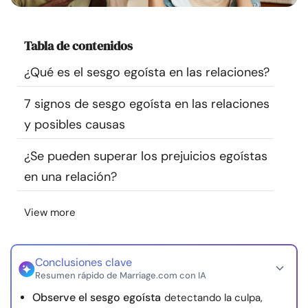
Recursos
Tabla de contenidos
Comunidad
¿Qué es el sesgo egoísta en las relaciones?
Encuentra un terapeuta
7 signos de sesgo egoísta en las relaciones
y posibles causas
Idioma
ES
¿Se pueden superar los prejuicios egoístas
en una relación?
Sobre nosotros
Contáctanos
Escríbenos
Publicidad con
nosotros
View more
© Copyright 2026. Todos los derechos reservados.
Conclusiones clave
Resumen rápido de Marriage.com con IA
Observe el sesgo egoísta
detectando la culpa,