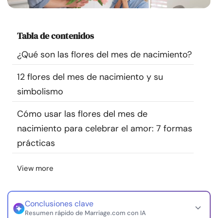
Recursos
Tabla de contenidos
Comunidad
¿Qué son las flores del mes de nacimiento?
Encuentra un terapeuta
12 flores del mes de nacimiento y su
simbolismo
Idioma
ES
Cómo usar las flores del mes de
nacimiento para celebrar el amor: 7 formas
Sobre nosotros
Contáctanos
Escríbenos
Publicidad con
prácticas
nosotros
© Copyright 2026. Todos los derechos reservados.
View more
Conclusiones clave
Resumen rápido de Marriage.com con IA