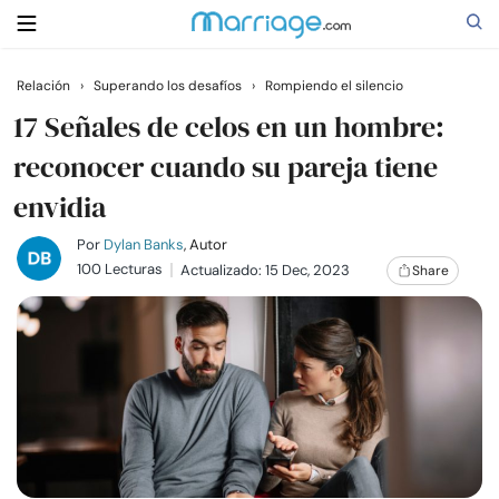
Relación
›
Superando los desafíos
›
Rompiendo el silencio
Buscar
17 Señales de celos en un hombre:
reconocer cuando su pareja tiene
envidia
Casarse
Por
Dylan Banks
, Autor
Relaciones
100 Lecturas
Actualizado: 15 Dec, 2023
Share
Familia
Ayuda
Cursos