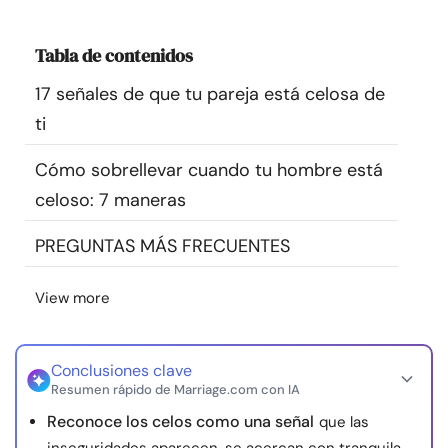
Recursos
Tabla de contenidos
Comunidad
17 señales de que tu pareja está celosa de
ti
Encuentra un terapeuta
Cómo sobrellevar cuando tu hombre está
Idioma
ES
celoso: 7 maneras
PREGUNTAS MÁS FRECUENTES
Sobre nosotros
Contáctanos
Escríbenos
Publicidad con
View more
nosotros
© Copyright 2026. Todos los derechos reservados.
Conclusiones clave
Resumen rápido de Marriage.com con IA
Reconoce los celos como una señal
que las