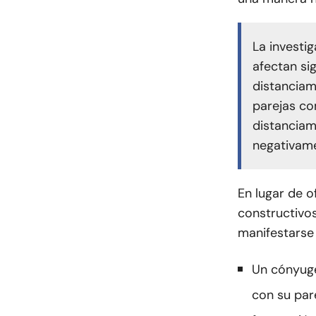
La investi
afectan si
distanciam
parejas co
distanciam
negativame
En lugar de 
constructivo
manifestarse
Un cónyuge
con su pare