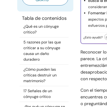
Busca la e
considerand
Fomentar l
Tabla de contenidos
aspectos p
esfuerzos 
¿Qué es un cónyuge
crítico?
¿Esto ayudó?
5 razones por las que
criticar a su cónyuge
Reconocer los
causa un daño
parece. La cr
duradero
entremezclán
¿Cómo pueden las
desaprobacio
críticas destruir un
con respecto 
matrimonio?
Con el tiemp
17 Señales de un
cónyuge crítico
encuentres c
o preguntánd
¿Por qué un cónyuge se