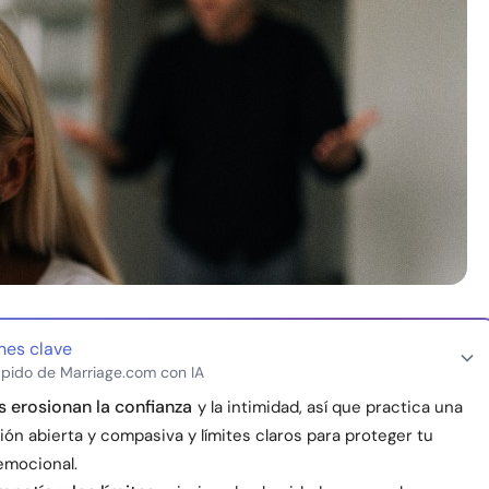
nes clave
pido de Marriage.com con IA
as erosionan la confianza
y la intimidad, así que practica una
ón abierta y compasiva y límites claros para proteger tu
emocional.