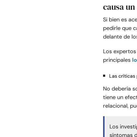
causa un
Si bien es ac
pedirle que c
delante de l
Los expertos 
principales
l
Las críticas
No debería s
tiene un efec
relacional, p
Los invest
síntomas d