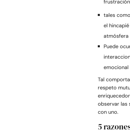
frustración
tales como
el hincapié
atmósfera 
Puede ocur
interaccio
emocional 
Tal comporta
respeto mutu
enriquecedor
observar las 
con uno.
5 razones