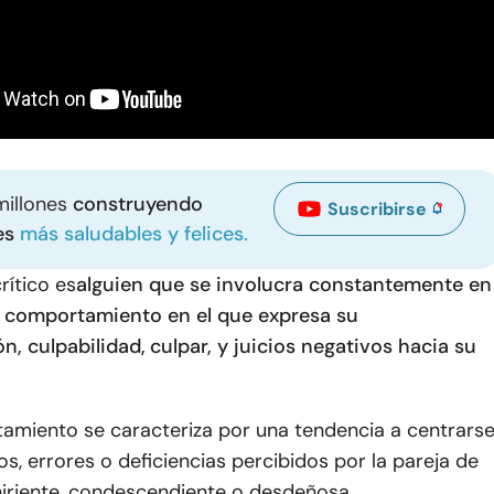
millones
construyendo
Suscribirse
es
más saludables y felices.
rítico es
alguien que se involucra constantemente en
 comportamiento en el que expresa su
n, culpabilidad,
culpar
, y juicios negativos hacia su
amiento se caracteriza por una tendencia a centrars
os, errores o deficiencias percibidos por la pareja de
iriente, condescendiente o desdeñosa.