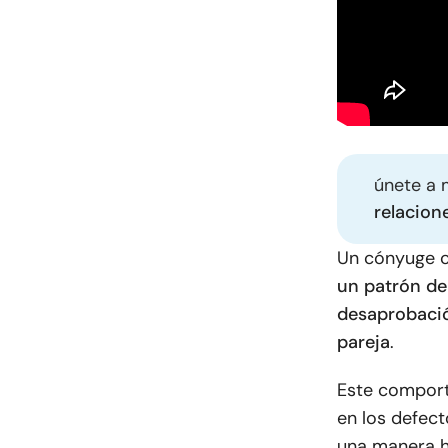
únete a 
relacion
Un cónyuge c
un patrón de
desaprobació
pareja
.
Este comport
en los defect
una manera h