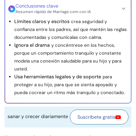
Conclusiones clave
Recursos
Resumen rápido de Marriage.com con IA
Límites claros y escritos
crea seguridad y
Comunidad
confianza entre los padres, así que mantén las reglas
documentadas y comunícalas con calma.
Encuentra un terapeuta
Ignora el drama
y concéntrese en los hechos,
porque un comportamiento tranquilo y constante
Idioma
ES
modela una conexión saludable para su hijo y para
usted.
Usa herramientas legales y de soporte
para
Sobre nosotros
Contáctanos
Escríbenos
Publicidad con
proteger a su hijo, para que se sienta apoyado y
nosotros
pueda cocrear un ritmo más tranquilo y conectado.
© Copyright 2026. Todos los derechos reservados.
sanar y crecer diariamente
Suscríbete gratis