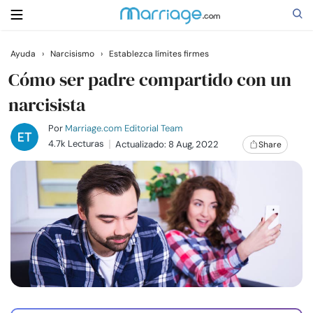
Ayuda
›
Narcisismo
›
Establezca límites firmes
Buscar
Cómo ser padre compartido con un
narcisista
Casarse
Por
Marriage.com Editorial Team
4.7k Lecturas
Actualizado: 8 Aug, 2022
Share
Relaciones
Familia
Ayuda
Cursos