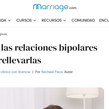
UDA
CURSOS
RECURSOS
COMUNIDAD
ENCU
gicos
 las relaciones bipolares
rellevarlas
clínico con licencia
|
Por
Rachael Pace
, Autor