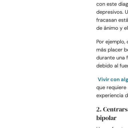
con este dia
depresivos. U
fracasan está
de ánimo y e
Por ejemplo,
más placer be
durante una f
debido al fue
Vivir con al
que requiere
experiencia d
2. Centrars
bipolar