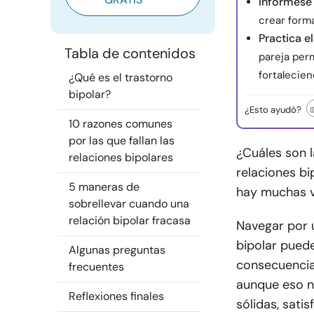
Infórmese
crear form
Practica e
Tabla de contenidos
pareja per
fortalecien
¿Qué es el trastorno
bipolar?
¿Esto ayudó?
10 razones comunes
por las que fallan las
¿Cuáles son l
relaciones bipolares
relaciones bi
5 maneras de
hay muchas v
sobrellevar cuando una
relación bipolar fracasa
Navegar por u
bipolar puede
Algunas preguntas
consecuencia,
frecuentes
aunque eso n
Reflexiones finales
sólidas, sati