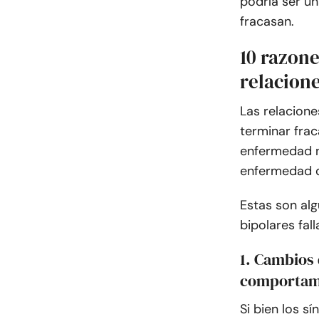
podría ser un
fracasan.
10 razone
relacion
Las relacion
terminar frac
enfermedad no
enfermedad d
Estas son alg
bipolares fall
1. Cambios 
comportam
Si bien los s