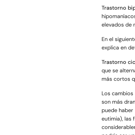
Trastorno bip
hipomaníacos
elevados de 
En el siguien
explica en det
Trastorno ci
que se alter
más cortos q
Los cambios 
son más dram
puede haber 
eutimia), las
considerable