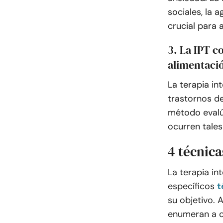
sociales, la a
crucial para
3. La IPT c
alimentaci
La terapia in
trastornos de
método evalú
ocurren tales
4 técnica
La terapia int
específicos
t
su objetivo. 
enumeran a c