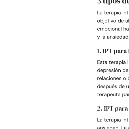
3 tipos d
La terapia in
objetivo de a
emocional ha
y la ansiedad
1. IPT para
Esta terapia 
depresión der
relaciones o 
después de u
terapeuta par
2. IPT para
La terapia in
ansiedad. La 