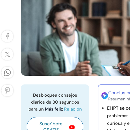
Conclusio
Desbloquea consejos
Resumen rá
diarios de 30 segundos
El IPT se c
para un
Más feliz
Relación
problemas a
curiosa y e
Suscríbete
GRATIS