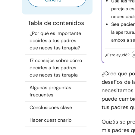
Usa las fr
pareja a e
necesidade
Tabla de contenidos
Sea pacien
la apertura
¿Por qué es importante
ambos a se
decirles a tus padres
que necesitas terapia?
¿Esto ayudó?
17 consejos sobre cómo
decirles a tus padres
¿Cree que pod
que necesitas terapia
desafíos de l
Algunas preguntas
necesitamos u
frecuentes
puede cambiar
tus padres qu
Conclusiones clave
Hacer cuestionario
Quizás se pre
mis padres q