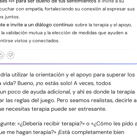
ases «I» para ser dueño de tus sentimientos
e invite a su
scuchar con empatía, fortaleciendo su conexión al expresar sus
s juntos.
te e invite a un diálogo continuo
sobre la terapia y el apoyo,
, la validación mutua y la elección de medidas que ayuden a
ntirse vistos y conectados.
ría utilizar la orientación y el apoyo para superar los
a vida? Bueno, ¡no estás solo! A veces, todos
n poco de ayuda adicional, y ahí es donde la terapia
 las reglas del juego. Pero seamos realistas, decirle a
e necesitas terapia puede ser estresante.
gunte: «¿Debería recibir terapia?» o «¿Cómo les pido 
ue me hagan terapia?» ¡Está completamente bien