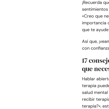
¡Recuerda qu
sentimientos
«Creo que ne
importancia d
que te ayude 
Así que, ¡vea
con confianza
17 consej
que neces
Hablar abier
terapia puede
salud mental 
recibir terap
terapia?», es