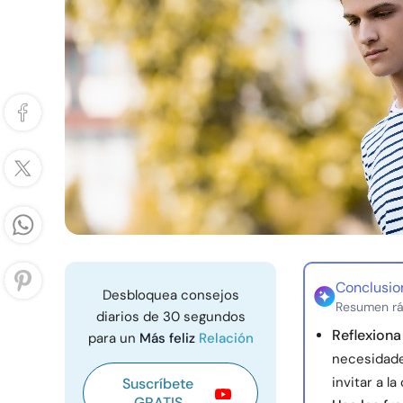
Conclusio
Desbloquea consejos
Resumen rá
diarios de 30 segundos
Reflexiona
para un
Más feliz
Relación
necesidade
invitar a la
Suscríbete
GRATIS