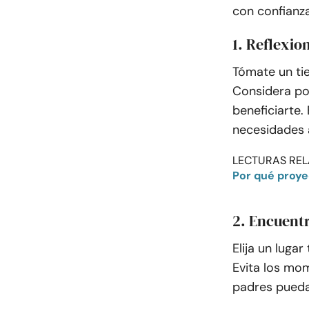
con confianza
1. Reflexio
Tómate un ti
Considera po
beneficiarte.
necesidades 
LECTURAS REL
Por qué proye
2. Encuentr
Elija un luga
Evita los mo
padres pueda