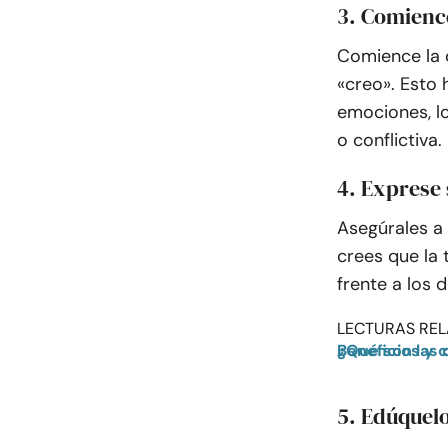
3. Comienc
Comience la 
«creo». Esto
emociones, l
o conflictiva.
4. Exprese
Asegúrales a
crees que la 
frente a los d
LECTURAS REL
¿Qué son las declaraciones en primera persona 
5. Edúquelo