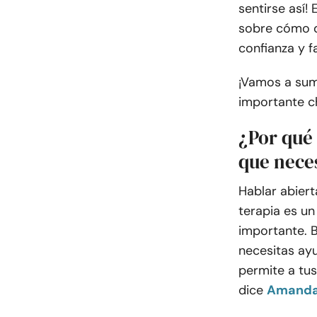
sentirse así!
sobre cómo d
confianza y fa
¡Vamos a sum
importante ch
¿Por qué 
que neces
Hablar abier
terapia es un
importante. B
necesitas ayu
permite a tus
dice
Amanda 