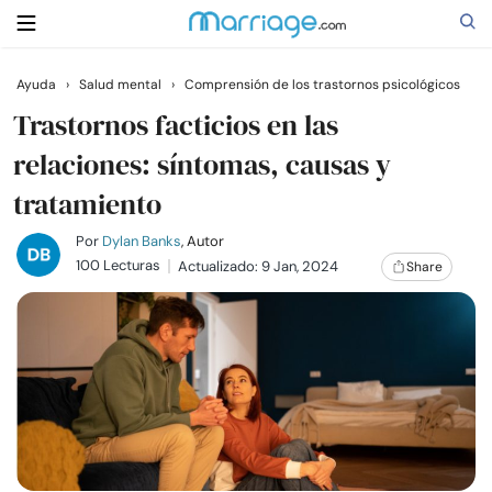
Ayuda
›
Salud mental
›
Comprensión de los trastornos psicológicos
Buscar
Trastornos facticios en las
relaciones: síntomas, causas y
tratamiento
Casarse
Por
Dylan Banks
, Autor
Relaciones
100 Lecturas
Actualizado: 9 Jan, 2024
Share
Familia
Ayuda
Cursos