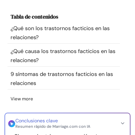
Recursos
Tabla de contenidos
Comunidad
¿Qué son los trastornos facticios en las
relaciones?
Encuentra un terapeuta
¿Qué causa los trastornos facticios en las
Idioma
ES
relaciones?
9 síntomas de trastornos facticios en las
relaciones
Sobre nosotros
Contáctanos
Escríbenos
Publicidad con
nosotros
View more
© Copyright 2026. Todos los derechos reservados.
Conclusiones clave
Resumen rápido de Marriage.com con IA