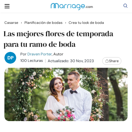
Casarse
›
Planificación de bodas
›
Crea tu look de boda
Buscar
Las mejores flores de temporada
para tu ramo de boda
Casarse
Por
Draven Porter
, Autor
100 Lecturas
Actualizado: 30 Nov, 2023
Share
Relaciones
Familia
Ayuda
Cursos