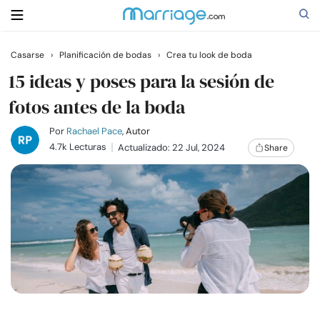
Casarse
›
Planificación de bodas
›
Crea tu look de boda
Buscar
15 ideas y poses para la sesión de
fotos antes de la boda
Casarse
Por
Rachael Pace
, Autor
4.7k Lecturas
Actualizado: 22 Jul, 2024
Share
Relaciones
Familia
Ayuda
Cursos