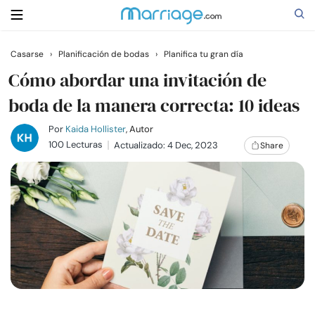
Casarse
›
Planificación de bodas
›
Planifica tu gran día
Buscar
Cómo abordar una invitación de
boda de la manera correcta: 10 ideas
Casarse
Por
Kaida Hollister
, Autor
100 Lecturas
Actualizado: 4 Dec, 2023
Share
Relaciones
Familia
Ayuda
Cursos