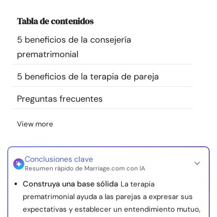
Recursos
Tabla de contenidos
Comunidad
5 beneficios de la consejería
prematrimonial
Encuentra un terapeuta
5 beneficios de la terapia de pareja
Idioma
ES
Preguntas frecuentes
View more
Sobre nosotros
Contáctanos
Escríbenos
Publicidad con
nosotros
Conclusiones clave
© Copyright 2026. Todos los derechos reservados.
Resumen rápido de Marriage.com con IA
Construya una base sólida
La terapia
prematrimonial ayuda a las parejas a expresar sus
expectativas y establecer un entendimiento mutuo,