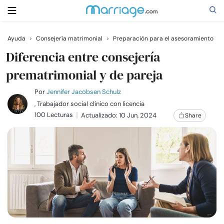
Ayuda
›
Consejería matrimonial
›
Preparación para el asesoramiento
Buscar
Diferencia entre consejería
prematrimonial y de pareja
Casarse
Por
Jennifer Jacobsen Schulz
, Trabajador social clínico con licencia
100 Lecturas
Actualizado: 10 Jun, 2024
Share
Relaciones
Familia
Ayuda
Cursos