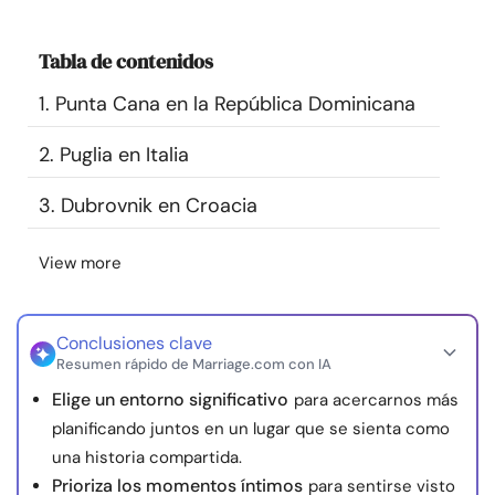
Recursos
Tabla de contenidos
Comunidad
1. Punta Cana en la República Dominicana
Encuentra un terapeuta
2. Puglia en Italia
3. Dubrovnik en Croacia
Idioma
ES
View more
Sobre nosotros
Contáctanos
Escríbenos
Publicidad con
nosotros
Conclusiones clave
Resumen rápido de Marriage.com con IA
© Copyright 2026. Todos los derechos reservados.
Elige un entorno significativo
para acercarnos más
planificando juntos en un lugar que se sienta como
una historia compartida.
Prioriza los momentos íntimos
para sentirse visto