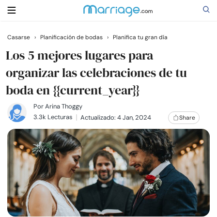
Casarse
›
Planificación de bodas
›
Planifica tu gran día
Buscar
Los 5 mejores lugares para
organizar las celebraciones de tu
boda en {{current_year}}
Casarse
Por
Arina Thoggy
Relaciones
3.3k Lecturas
Actualizado: 4 Jan, 2024
Share
Familia
Ayuda
Cursos