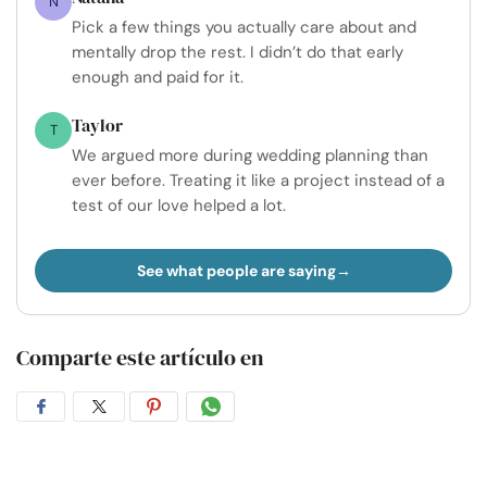
N
Pick a few things you actually care about and
mentally drop the rest. I didn’t do that early
enough and paid for it.
Taylor
T
We argued more during wedding planning than
ever before. Treating it like a project instead of a
test of our love helped a lot.
See what people are saying
Comparte este artículo en
Compartir
Compartir
Compartir
Compartir
en
en
en
por
Facebook
Twitter
Pinterest
WhatsApp