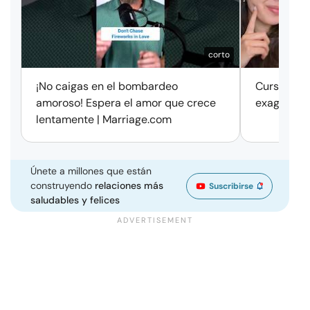
corto
¡No caigas en el bombardeo
Cursos de 
amoroso! Espera el amor que crece
exageració
lentamente | Marriage.com
Únete a millones que están
construyendo
relaciones más
Suscribirse
saludables y felices