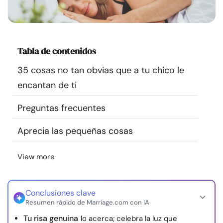
Recursos
Comunidad
Tabla de contenidos
Encuentra un terapeuta
35 cosas no tan obvias que a tu chico le
encantan de ti
Idioma
ES
Preguntas frecuentes
Aprecia las pequeñas cosas
Sobre nosotros
Contáctanos
Escríbenos
Publicidad con
nosotros
View more
© Copyright 2026. Todos los derechos reservados.
Conclusiones clave
Resumen rápido de Marriage.com con IA
Tu risa genuina
lo acerca; celebra la luz que