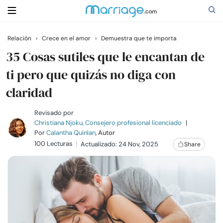
Relación
›
Crece en el amor
›
Demuestra que te importa
Buscar
35 Cosas sutiles que le encantan de
ti pero que quizás no diga con
claridad
Casarse
Revisado por
Relaciones
Christiana Njoku, Consejero profesional licenciado
|
Por
Calantha Quinlan
, Autor
100 Lecturas
Actualizado: 24 Nov, 2025
Share
Familia
Ayuda
Cursos